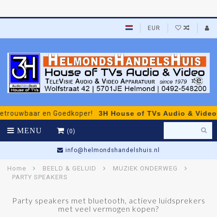
EUR
wbaar en Goedkoper!
3H House of TVs Audio & Video
- per
MENU
(0)
Gratis Persoonlijk Advies
Home
BEELD & GELUID
MUZIEK ONDERWEG
PARTY SPEAKERS
Party speakers met bluetooth, actieve luidsprekers
met veel vermogen kopen?