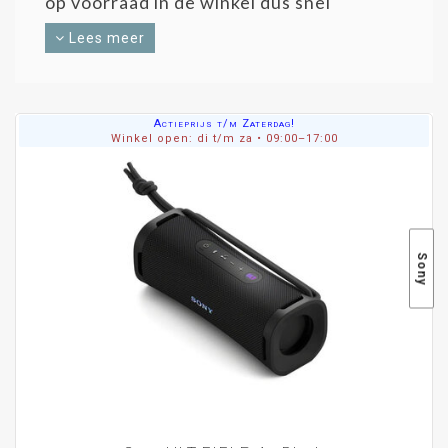
op voorraad in de winkel dus snel
leverbaar en ook direct af te halen
zonder te reserveren!
Lees meer
Actieprijs t/m Zaterdag!
Winkel open: di t/m za • 09:00–17:00
Sony