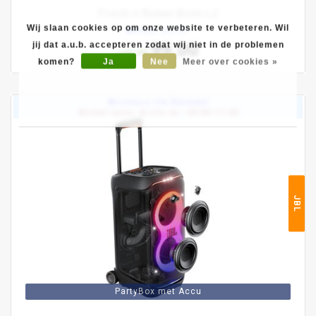
Fresh n Rebel Bold L2
Wij slaan cookies op om onze website te verbeteren. Wil
winkel actie:
99,00
jij dat a.u.b. accepteren zodat wij niet in de problemen
129,99
komen?
Ja
Nee
Meer over cookies »
Actieprijs t/m Zaterdag!
Winkel open: di t/m za • 09:00–17:00
JBL
PartyBox met Accu