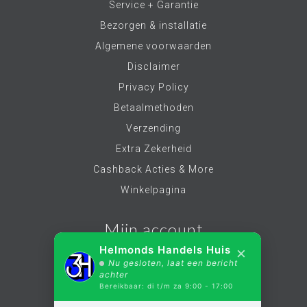
Service + Garantie
Bezorgen & installatie
Algemene voorwaarden
Disclaimer
Privacy Policy
Betaalmethoden
Verzending
Extra Zekerheid
Cashback Acties & More
Winkelpagina
Mijn account
×
Helmonds Handels Huis
Nu gesloten, laat een bericht
Account informatie
achter
Bereikbaar: di t/m za 9:00 - 17:00
Mijn bestellingen