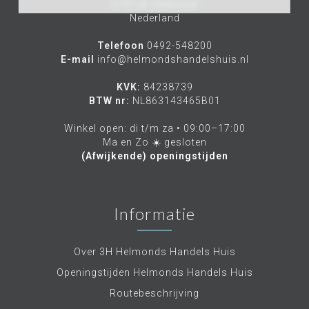
5701JE Helmond
Nederland
Telefoon
0492-548200
E-mail
info@helmondshandelshuis.nl
KVK:
84238739
BTW nr:
NL863143465B01
Winkel open: di t/m za • 09:00–17:00
Ma en Zo ☀️ gesloten
(Afwijkende) openingstijden
Informatie
Over 3H Helmonds Handels Huis
Openingstijden Helmonds Handels Huis
Routebeschrijving