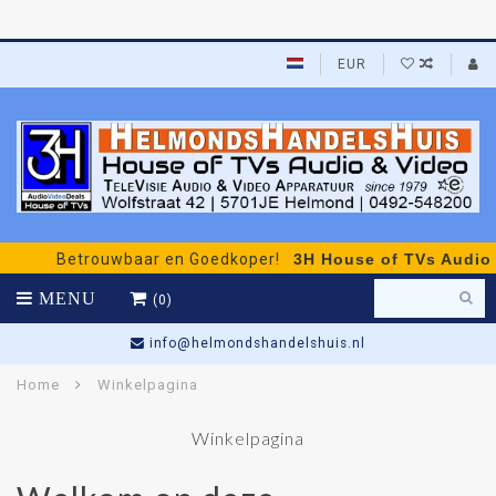
EUR
Betrouwbaar en Goedkoper!
3H House of TVs Audio & 
MENU
(0)
info@helmondshandelshuis.nl
Home
Winkelpagina
Winkelpagina