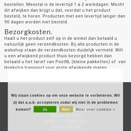
bestellen. Meestal is de levertijd 1 a 2 werkdagen. Mocht
dit afwijken dan krijgt u dat, voordat u het product
besteld, te horen. Producten met een levertijd langer dan
90 dagen worden niet besteld.
Bezorgkosten.
Haalt u het product zelf op in de winkel dan betaald u
natuurlijk geen verzendkosten. Bij alle producten in de
webshop staan de verzendkosten duidelijk vermeld. Wilt
u een afwijkend product thuis bezorgd hebben dan
betaald u het tarief van PostNL (kleine pakketten) of van
Hoekstra transport voor grote afwijkende maten.
Contactinformatie
Wij slaan cookies op om onze website te verbeteren. Wil
jij dat a.u.b. accepteren zodat wij niet in de problemen
Helmonds Handels Huis
komen?
Ja
Nee
Meer over cookies »
House of TV's
Audio
Video
Deals B.V.
Wolfstraat 42