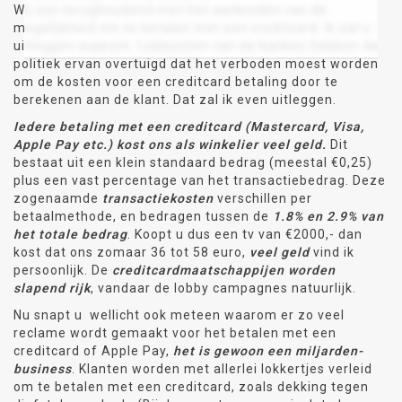
Wij zijn terughoudend met het aanbieden van de
mogelijkheid om te betalen met een creditcard. Ik zal u
uitleggen waarom. Lobbyisten van de banken hebben de
politiek ervan overtuigd dat het verboden moest worden
om de kosten voor een creditcard betaling door te
berekenen aan de klant. Dat zal ik even uitleggen.
Iedere betaling met een creditcard (Mastercard, Visa,
Apple Pay etc.) kost ons als winkelier veel geld.
Dit
bestaat uit een klein standaard bedrag (meestal €0,25)
plus een vast percentage van het transactiebedrag. Deze
zogenaamde
transactiekosten
verschillen per
betaalmethode, en bedragen tussen de
1.8% en 2.9% van
het totale bedrag
. Koopt u dus een tv van €2000,- dan
kost dat ons zomaar 36 tot 58 euro,
veel geld
vind ik
persoonlijk. De
creditcardmaatschappijen worden
slapend rijk
, vandaar de lobby campagnes natuurlijk.
Nu snapt u wellicht ook meteen waarom er zo veel
reclame wordt gemaakt voor het betalen met een
creditcard of Apple Pay,
het is gewoon een miljarden-
business
. Klanten worden met allerlei lokkertjes verleid
om te betalen met een creditcard, zoals dekking tegen