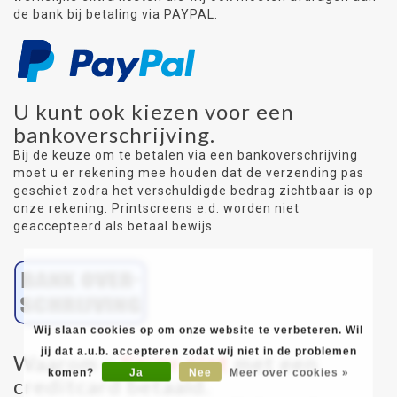
de bank bij betaling via PAYPAL.
U kunt ook kiezen voor een
bankoverschrijving.
Bij de keuze om te betalen via een bankoverschrijving
moet u er rekening mee houden dat de verzending pas
geschiet zodra het verschuldigde bedrag zichtbaar is op
onze rekening. Printscreens e.d. worden niet
geaccepteerd als betaal bewijs.
Wij slaan cookies op om onze website te verbeteren. Wil
jij dat a.u.b. accepteren zodat wij niet in de problemen
Waarom u
liever niet
met een
komen?
Ja
Nee
Meer over cookies »
creditcard betaald.