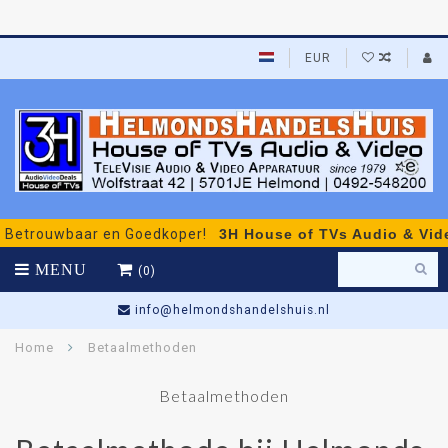
EUR
rouwbaar en Goedkoper!
3H House of TVs Audio & Video
- 
MENU
(0)
info@helmondshandelshuis.nl
Home
Betaalmethoden
Betaalmethoden