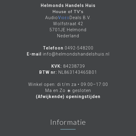
Helmonds Handels Huis
House of TV's
Audio
Video
Deals B.V.
Wolfstraat 42
5701JE Helmond
Nederland
Telefoon
0492-548200
E-mail
info@helmondshandelshuis.nl
KVK:
84238739
BTW nr:
NL863143465B01
Winkel open: di t/m za • 09:00–17:00
Ma en Zo ☀️ gesloten
(Afwijkende) openingstijden
Informatie