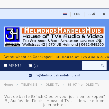
EUR
trouwbaar en Goedkoper!
3H House of TVs Audio & Video
-
MENU
(0)
info@helmondshandelshuis.nl
Home
TELEVISIE
OLED TV
83-97 inch OLED TV
Wat de beste 83inch Oled tv voor jou is om te kopen?
Bij AudioVideoDeals - House of TV's in de winkel kom
je er achter.