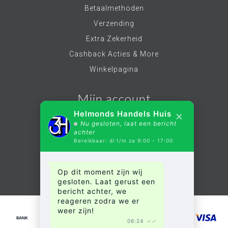
Betaalmethoden
Verzending
Extra Zekerheid
Cashback Acties & More
Winkelpagina
Mijn account
×
Helmonds Handels Huis
Nu gesloten, laat een bericht
Account informatie
achter
Bereikbaar: di t/m za 9:00 - 17:00
Mijn bestellingen
Mijn verlanglijst
Op dit moment zijn wij
Alle producten
gesloten. Laat gerust een
bericht achter, we
reageren zodra we er
weer zijn!
06:24
✓✓