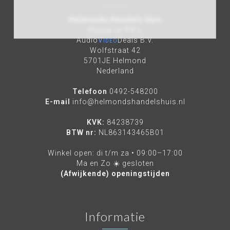
Helmonds Handels Huis
House of TV's
Audio
Video
Deals B.V.
Wolfstraat 42
5701JE Helmond
Nederland
Telefoon
0492-548200
E-mail
info@helmondshandelshuis.nl
KVK:
84238739
BTW nr:
NL863143465B01
Winkel open: di t/m za • 09:00–17:00
Ma en Zo ☀️ gesloten
(Afwijkende) openingstijden
Informatie