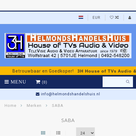
EUR
Betrouwbaar en Goedkoper!
3H House of TVs Audio & V
MENU
(0)
info@helmondshandelshuis.nl
Home
Merken
SABA
SABA