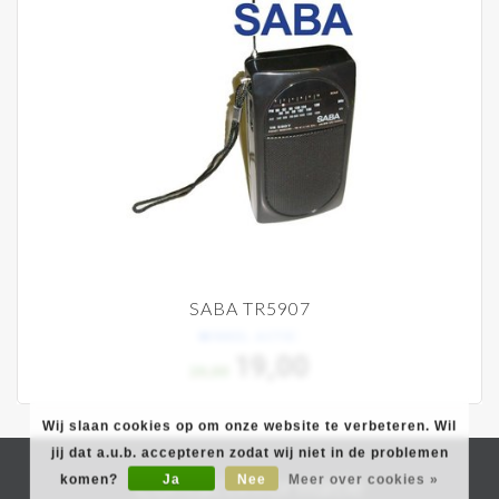
SABA TR5907
winkel actie:
19,00
29,00
Wij slaan cookies op om onze website te verbeteren. Wil
jij dat a.u.b. accepteren zodat wij niet in de problemen
Contactinformatie
komen?
Ja
Nee
Meer over cookies »