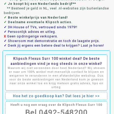
✓
Je koopt bij een Nederlands bedrijf**
** Besteed je geld in NL, veel .nl-websites zijn buitenlandse
bedrijven.
✓
Beste winkelprijs van Nederland!
✓
Deelname eventuele Klipsch acties.
✓
3H House of TVs, vertrouwd sinds 1979!!
✓
Persoonlijk advies en uitleg.
X
Geen opdringerige verkopers.
✓
Showroom met demonstratie en toch de laagste prijs.
✓
Denk jij ergens een betere deal te krijgen? Laat je horen!
Klipsch Flexus Surr 100 winkel deal! De beste
aanbiedingen vind je nog steeds in onze winkel!
Waarom wij niet verzenden door heel Nederland? Wij streven
er naar om 100% winkel met menselijk contact te blijven en
weigeren te veranderen in een afstandelijke webshop. Dus
voor de beste aanbiedingen van Nederland kom je gewoon
naar onze winkel toe en krijg meteen gratis advies, tips en
uitleg.
Hoe het zo goedkoop kan? Dat lees je hier >>
Heeft u nog een vraag over de Klipsch Flexus Surr 100
Bel 0492-548200