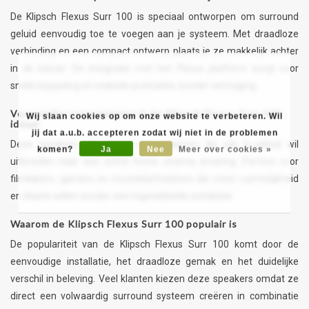
De Klipsch Flexus Surr 100 is speciaal ontworpen om surround
geluid eenvoudig toe te voegen aan je systeem. Met draadloze
verbinding en een compact ontwerp plaats je ze makkelijk achter
in de kamer. De integratie met het Flexus platform zorgt voor
snelle koppeling en stabiele prestaties zonder vertraging.
Voor welke consumenten is de Klipsch Flexus Surr 100
Wij slaan cookies op om onze website te verbeteren. Wil
ideaal
jij dat a.u.b. accepteren zodat wij niet in de problemen
Deze speakers zijn ideaal voor iedereen die zijn tv-geluid wil
komen?
Ja
Nee
Meer over cookies »
uitbreiden naar een echte home cinema ervaring. Perfect voor
filmkijkers, gamers en muziekliefhebbers die meer ruimtelijkheid
en diepte willen zonder een ingewikkelde installatie.
Waarom de Klipsch Flexus Surr 100 populair is
De populariteit van de Klipsch Flexus Surr 100 komt door de
eenvoudige installatie, het draadloze gemak en het duidelijke
verschil in beleving. Veel klanten kiezen deze speakers omdat ze
direct een volwaardig surround systeem creëren in combinatie