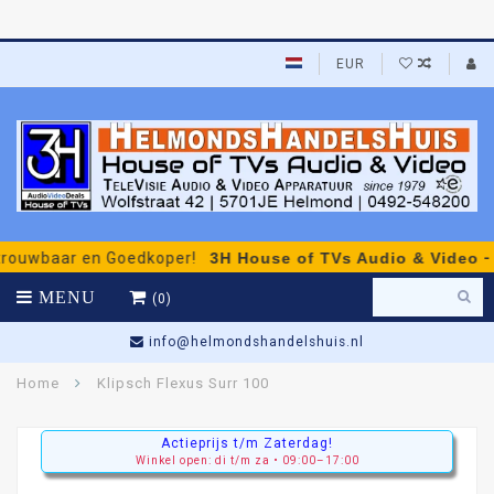
EUR
baar en Goedkoper!
3H House of TVs Audio & Video
- perso
MENU
(0)
Gratis Persoonlijk Advies
Home
Klipsch Flexus Surr 100
Actieprijs t/m Zaterdag!
Winkel open: di t/m za • 09:00–17:00