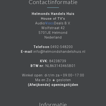
Contactinformatie
Helmonds Handels Huis
House of TV's
Audio
Video
Deals B.V.
Wolfstraat 42
5701JE Helmond
Nederland
Telefoon
0492-548200
E-mail
info@helmondshandelshuis.nl
KVK:
84238739
BTW nr:
NL863143465B01
Winkel open: di t/m za • 09:00–17:00
Ma en Zo ☀️ gesloten
(Afwijkende) openingstijden
Informatie