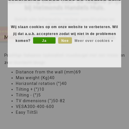
aanbieding kopen voor de laagste prijs
bij Helmonds Handels Huis.
Bekijk alle informatie, review, specificaties en
afmetingen ►
►
Wij slaan cookies op om onze website te verbeteren. Wil
jij dat a.u.b. accepteren zodat wij niet in de problemen
Meliconi SLIMSTYLE PLUS 600 SR muurbeugel.
komen?
Ja
Nee
Meer over cookies »
Prachtige Italiaanse topkwaliteit muurbeugel met een mooie en
zeer doordacht design
Distance from the wall (mm)69
Max weight (Kg)40
Horizontal rotation (°)40
Tilting + (°)10
Tilting - (°)5
TV dimensions (")50-82
VESA300-400-600
Easy TiltSì