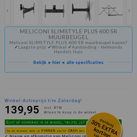
MELICONI SLIMSTYLE PLUS 600 SR
MUURBEUGEL
Meliconi SLIMSTYLE PLUS 600 SR muurbeugel kopen?
✓
Laagste prijs
✓
Winkel
✓
Aanbieding - Helmonds
Handels Huis
Bekijk ►hier◄ alle specificaties
Winkel-Actieprijs t/m Zaterdag!
139,95
incl. BTW
Alleen te koop in de winkel
Vandaag
3
0
%
E
X
R
A
o
r
t
i
n
Echt op voorraad in de winkel, twijfel je? Bel 0492-548200
T
k
g
In de winkel kun je PINNEN en/of CASH betalen.
✓
Nieuw en afkomstig van Meliconi importeur NL