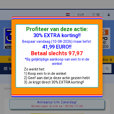
EUR
Profiteer van deze actie:
30% EXTRA korting!!
Bespaar vandaag (10-08-2026) maar liefst:
41,99 EURO!!
Betaal slechts 97,97
*Bij gelijktijdige aankoop van een tv in de
Betrouwbaar en Goedkoper!
3H House of TVs Audio & Vid
winkel
MENU
Zo werkt het:
(0)
1) Koop een tv in de winkel
2) Geef aan dat je deze actie gezien hebt
info@helmondshandelshuis.nl
3) Je krijgt direct 30% EXTRA korting!!
Home
Meliconi SLIMSTYLE PLUS 600 SR muurbeugel
Actieprijs t/m Zaterdag!
Winkel open: di t/m za • 09:00–17:00