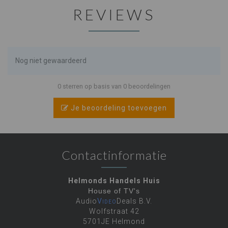
REVIEWS
Nog niet gewaardeerd
0 sterren op basis van 0 beoordelingen
Je beoordeling toevoegen
Contactinformatie
Helmonds Handels Huis
House of TV's
Audio
Video
Deals B.V.
Wolfstraat 42
5701JE Helmond