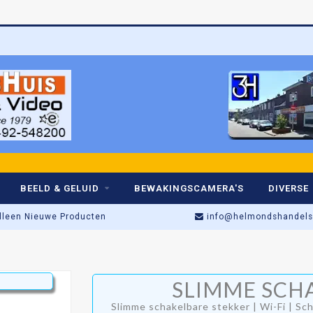
Betro
BEELD & GELUID
BEWAKINGSCAMERA'S
DIVERSE
lleen Nieuwe Producten
info@helmondshandelsh
Energiebesparings tip!
SLIMME SCH
Slimme schakelbare stekker | Wi-Fi | Sch