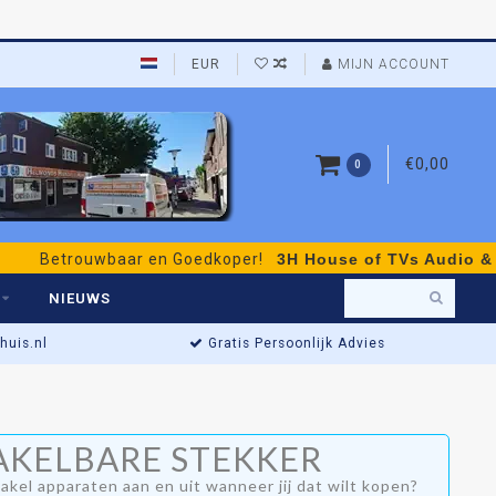
EUR
MIJN ACCOUNT
€0,00
0
uwbaar en Goedkoper!
3H House of TVs Audio & Video
- pe
NIEUWS
uis.nl
Gratis Persoonlijk Advies
Energiebesparing
AKELBARE STEKKER
akel apparaten aan en uit wanneer jij dat wilt kopen?