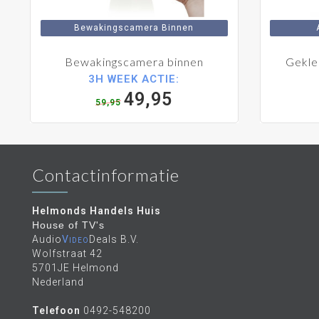
Bewakingscamera Binnen
Bewakingscamera binnen
Gekle
3H WEEK ACTIE:
49,95
59,95
Contactinformatie
Helmonds Handels Huis
House of TV's
Audio
Video
Deals B.V.
Wolfstraat 42
5701JE Helmond
Nederland
Telefoon
0492-548200