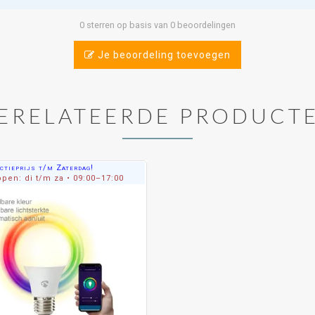
0 sterren op basis van 0 beoordelingen
Je beoordeling toevoegen
ERELATEERDE PRODUCT
ctieprijs t/m Zaterdag!
pen: di t/m za • 09:00–17:00