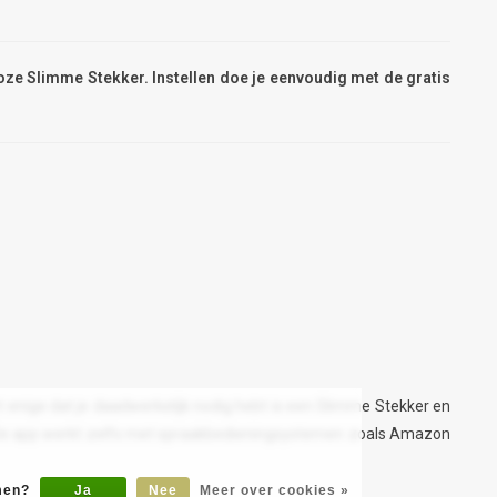
oze Slimme Stekker. Instellen doe je eenvoudig met de gratis
 enige dat je daadwerkelijk nodig hebt is een Slimme Stekker en
n. De app werkt zelfs met spraakbedieningsystemen zoals Amazon
omen?
Ja
Nee
Meer over cookies »