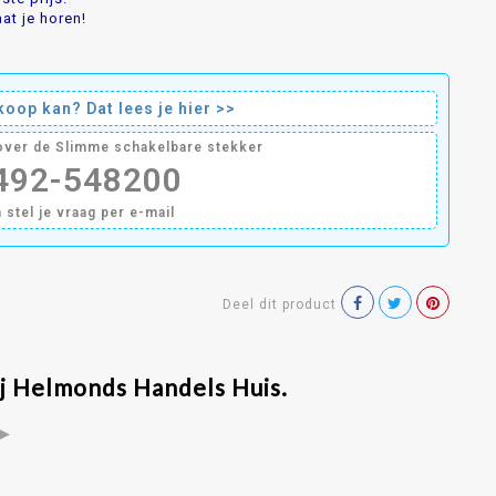
at je horen!
oop kan? Dat lees je hier >>
 over de Slimme schakelbare stekker
0492-548200
n stel je vraag per e-mail
Deel dit product
ij Helmonds Handels Huis.
►