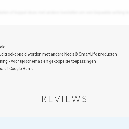
akelen of koppel deze met andere toestellen om een bepaalde setting 
peld
voudig gekoppeld worden met andere Nedis® SmartLife producten
ning - voor tijdschema's en gekoppelde toepassingen
exa of Google Home
REVIEWS