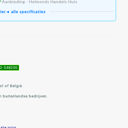
✓
Aanbieding - Helmonds Handels Huis
ier◄ alle specificaties
492-548200
l of België.
n buitenlandse bedrijven.
te prijs.