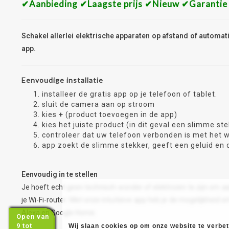
✔Aanbieding ✔Laagste prijs ✔Nieuw ✔Garantie
Schakel allerlei elektrische apparaten op afstand of automa
app.
Eenvoudige installatie
installeer de gratis app op je telefoon of tablet.
sluit de camera aan op stroom
kies
+
(product toevoegen in de app)
kies het juiste product (in dit geval een slimme st
controleer dat uw telefoon verbonden is met het w
app zoekt de slimme stekker, geeft een geluid en de
Eenvoudig in te stellen
Je hoeft echt geen technisch wonder of elektricien te zijn om 
je Wi-Fi-router. Met onze intuïtieve app heb je de mogelijkhe
Alexa en Google Home.
Open van
9 tot
Wij slaan cookies op om onze website te verbete