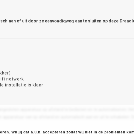
tisch aan of uit door ze eenvoudigweg aan te sluiten op deze Draadl
ekker)
ifi netwerk
 installatie is klaar
aangesloten apparatuur op afstand te bedienen en te automatiseren. Het
id om apparatuur van op afstand en automatisch aan en uit te schakele
ren. Wil jij dat a.u.b. accepteren zodat wij niet in de problemen k