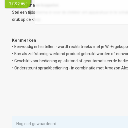
17:00 uur
Tijdschema en koppelen
Stel een tijdschema in voor de stekker om apparatuur in te sch
druk op de knop.
Kenmerken
• Eenvoudig in te stellen - wordt rechtstreeks met je Wi-Fi gekop
• Kan als zelfstandig werkend product gebruikt worden of een
• Geschikt voor bediening op afstand of geautomatiseerde bedie
• Ondersteunt spraakbediening - in combinatie met Amazon Al
Nog niet gewaardeerd