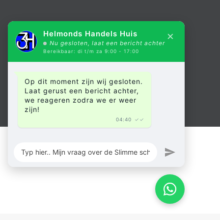
×
Helmonds Handels Huis
Nu gesloten, laat een bericht achter
Bereikbaar: di t/m za 9:00 - 17:00
Op dit moment zijn wij gesloten.
Laat gerust een bericht achter,
we reageren zodra we er weer
zijn!
04:40
✓✓