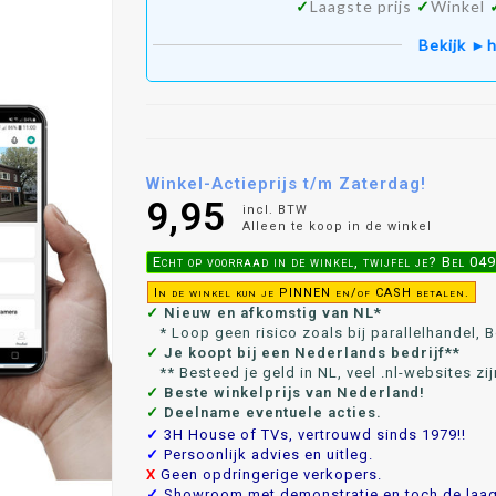
✓
Laagste prijs
✓
Winkel
Bekijk ►h
Winkel-Actieprijs t/m Zaterdag!
9,95
incl. BTW
Alleen te koop in de winkel
Echt op voorraad in de winkel, twijfel je? Bel 0
In de winkel kun je PINNEN en/of CASH betalen.
✓
Nieuw en afkomstig van NL*
* Loop geen risico zoals bij parallelhandel, Bo
✓
Je koopt bij een Nederlands bedrijf**
** Besteed je geld in NL, veel .nl-websites zij
✓
Beste winkelprijs van Nederland!
✓
Deelname eventuele acties.
✓
3H House of TVs, vertrouwd sinds 1979!!
✓
Persoonlijk advies en uitleg.
X
Geen opdringerige verkopers.
✓
Showroom met demonstratie en toch de laags