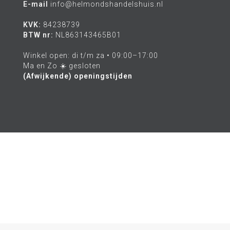
E-mail
info@helmondshandelshuis.nl
KVK:
84238739
BTW nr:
NL863143465B01
Winkel open: di t/m za • 09:00–17:00
Ma en Zo ☀️ gesloten
(Afwijkende) openingstijden