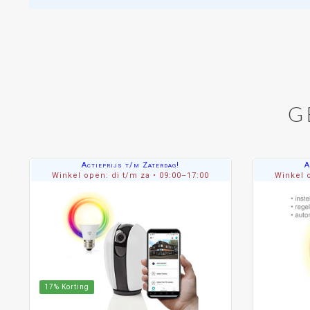
G
Actieprijs t/m Zaterdag!
A
Winkel open: di t/m za • 09:00–17:00
Winkel o
17% Korting