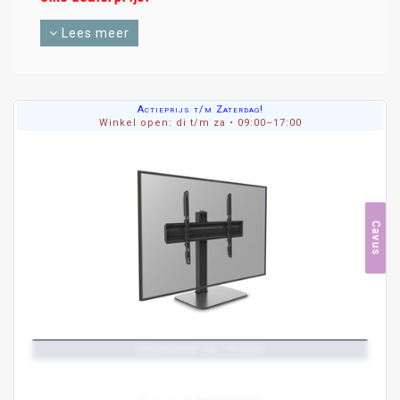
Wat kost een goede 42inch Oled tv?
Lees meer
Omdat de prijzen dagelijks veranderen kijkt
Helmonds Handels Huis - House of TV's
iedere
dag wat de beste deal is. Het kan dus best zijn
dat je geen prijs ziet staan bij een tv. Wil je de
Actieprijs t/m Zaterdag!
beste prijs van vandaag weten dan kom je naar
Winkel open: di t/m za • 09:00–17:00
de winkel toe of bel je
Helmonds Handels Huis:
0492-548200
Wat is de beste 42inch Oled tv die jij kunt
kopen?
Wat de beste 42inch Oled tv voor jou is ligt aan
Cavus
de eisen die je stelt. Je koopt bij
Helmonds
Handels Huis
-
House of TVs
al een goede
42inch Oled tv voor een zeer
lage prijs
. Ben je op
zoek naar de
beste 42inch Oled tv
ook dan kunt u
bij Helmonds Handels Huis terecht.
Showroom
Helmonds Handels Huis
-
House of
.
TVs
Universeel tot 70 inch
Showroom - Actieweek
Kom langs om de complete collectie televisies te