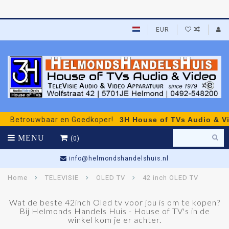
EUR
etrouwbaar en Goedkoper!
3H House of TVs Audio & Video
MENU
(0)
info@helmondshandelshuis.nl
Home
TELEVISIE
OLED TV
42 inch OLED TV
Wat de beste 42inch Oled tv voor jou is om te kopen?
Bij Helmonds Handels Huis - House of TV's in de
winkel kom je er achter.