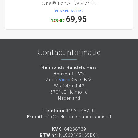
geen achtergrond verlichting
omdat de
One® For All WM7611
beeldpunten zélf licht geven wanneer er een
winkel actie:
elektrische lading doorheen gaat. Omdat de
69,95
beeldpunten zelf licht geven kan er een erg
hoog
139,00
contrast
gecreëerd worden. De beeldpunten
kunnen erg helder zijn maar kunnen ook totaal
uitgezet kunnen worden. Hierdoor kan
compleet
zwart
weergegeven worden. Daarnaast is de
Contactinformatie
weergave van de kleuren en responstijd stukken
geavanceerder en beter dan de huidige lcd/led
techniek. Het paneel is gemiddeld 1.000 keer
Helmonds Handels Huis
sneller dan een lcd paneel met led
House of TV's
achtergrondverlichting. Ook geeft de techniek
Audio
Video
Deals B.V.
een betere kwaliteit dan plasma. Bovendien is de
Wolfstraat 42
kijkhoek extreem groot
omdat de beeldpunten
5701JE Helmond
zelf licht kunnen geven. Andere belangrijke
Nederland
punten zijn dat oled displays nog veel
platter
gefabriceerd kunnen worden dan led displays en
Telefoon
0492-548200
ook het
energieverbruik is veel minder
dan we
E-mail
info@helmondshandelshuis.nl
tot nu toe gewend zijn. (bron:
homecinemamagazine.nl
).
KVK:
84238739
DE VOORDELEN VAN EEN 42INCH OLED
BTW nr:
NL863143465B01