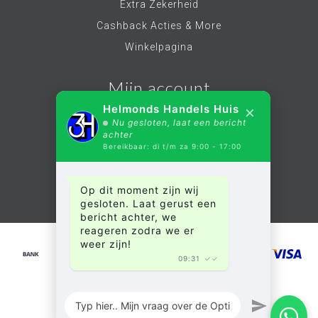
Extra Zekerheid
Cashback Acties & More
Winkelpagina
Mijn account
×
Helmonds Handels Huis
Nu gesloten, laat een bericht
Account informatie
achter
Bereikbaar: di t/m za 9:00 - 17:00
Mijn bestellingen
Mijn verlanglijst
Op dit moment zijn wij
Alle producten
gesloten. Laat gerust een
bericht achter, we
reageren zodra we er
weer zijn!
09:31
✓✓