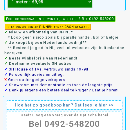
Echt op voorraad in de winkel, twijfel je? Bel 0492-548200
In de winkel kun je PINNEN en/of CASH betalen.
✓
Nieuw en afkomstig van 3H NL*
* Loop geen risico zoals bij parallelhandel, Bol of België.
✓
Je koopt bij een Nederlands bedrijf**
** Besteed je geld in NL, veel .nl-websites zijn buitenlandse
bedrijven.
✓
Beste winkelprijs van Nederland!
✓
Deelname eventuele 3H acties.
✓
3H House of TVs, vertrouwd sinds 1979!!
✓
Persoonlijk advies en uitleg.
X
Geen opdringerige verkopers.
✓
Showroom met demonstratie en toch de laagste prijs.
✓
Denk jij ergens een betere deal te krijgen? Laat je horen!
Hoe het zo goedkoop kan? Dat lees je hier >>
Heeft u nog een vraag over de Optische kabel
Bel 0492-548200