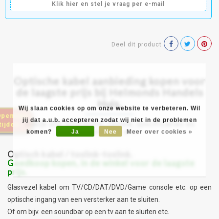
Klik hier en stel je vraag per e-mail
Deel dit product
Optische kabel aanbieding kopen voor
de laagste prijs bij Helmonds Handels
Huis.
Wij slaan cookies op om onze website te verbeteren. Wil
penings
jij dat a.u.b. accepteren zodat wij niet in de problemen
Bekijk alle informatie, review, specificaties en
ijden...
afmetingen ►
►
komen?
Ja
Nee
Meer over cookies »
Optisch kabel / toslink-toslink.
Goedkoop kopen, in de winkel voor de laagste
prijs.
Glasvezel kabel om TV/CD/DAT/DVD/Game console etc. op een
optische ingang van een versterker aan te sluiten.
Of om bijv. een soundbar op een tv aan te sluiten etc.