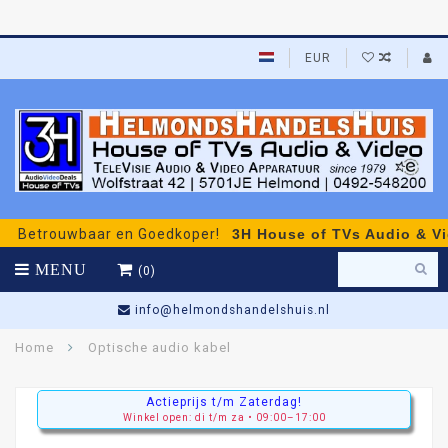
EUR
etrouwbaar en Goedkoper!
3H House of TVs Audio & Video
MENU
(0)
info@helmondshandelshuis.nl
Home
Optische audio kabel
Actieprijs t/m Zaterdag!
Winkel open: di t/m za • 09:00–17:00