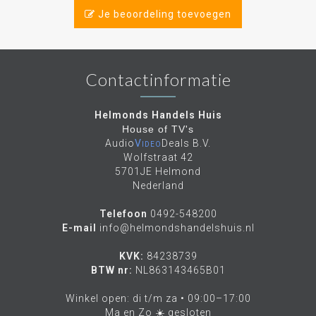
Je beoordeling toevoegen
Contactinformatie
Helmonds Handels Huis
House of TV's
Audio
Video
Deals B.V.
Wolfstraat 42
5701JE Helmond
Nederland
Telefoon
0492-548200
E-mail
info@helmondshandelshuis.nl
KVK:
84238739
BTW nr:
NL863143465B01
Winkel open: di t/m za • 09:00–17:00
Ma en Zo ☀️ gesloten