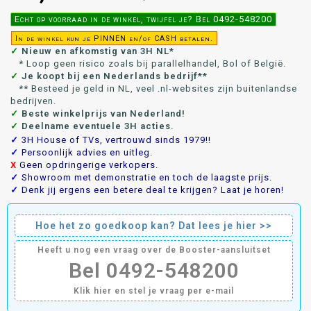
Echt op voorraad in de winkel, twijfel je? Bel 0492-548200
In de winkel kun je PINNEN en/of CASH betalen.
✓
Nieuw en afkomstig van 3H NL*
* Loop geen risico zoals bij parallelhandel, Bol of België.
✓
Je koopt bij een Nederlands bedrijf**
** Besteed je geld in NL, veel .nl-websites zijn buitenlandse
bedrijven.
✓
Beste winkelprijs van Nederland!
✓
Deelname eventuele 3H acties.
✓
3H House of TVs, vertrouwd sinds 1979!!
✓
Persoonlijk advies en uitleg.
X
Geen opdringerige verkopers.
✓
Showroom met demonstratie en toch de laagste prijs.
✓
Denk jij ergens een betere deal te krijgen? Laat je horen!
Hoe het zo goedkoop kan? Dat lees je hier >>
Heeft u nog een vraag over de Booster-aansluitset
Bel 0492-548200
Klik hier en stel je vraag per e-mail