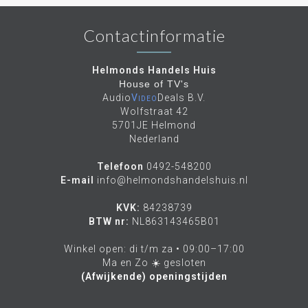
Contactinformatie
Helmonds Handels Huis
House of TV's
Audio
Video
Deals B.V.
Wolfstraat 42
5701JE Helmond
Nederland
Telefoon
0492-548200
E-mail
info@helmondshandelshuis.nl
KVK:
84238739
BTW nr:
NL863143465B01
Winkel open: di t/m za • 09:00–17:00
Ma en Zo ☀️ gesloten
(Afwijkende) openingstijden