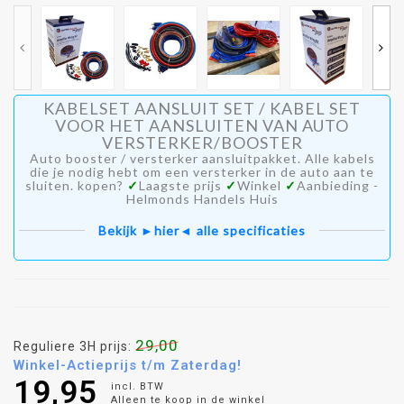
KABELSET AANSLUIT SET / KABEL SET
VOOR HET AANSLUITEN VAN AUTO
VERSTERKER/BOOSTER
Auto booster / versterker aansluitpakket. Alle kabels
die je nodig hebt om een versterker in de auto aan te
sluiten. kopen?
✓
Laagste prijs
✓
Winkel
✓
Aanbieding -
Helmonds Handels Huis
Bekijk ►hier◄ alle specificaties
29,00
Reguliere 3H prijs:
Winkel-Actieprijs t/m Zaterdag!
19,95
incl. BTW
Alleen te koop in de winkel