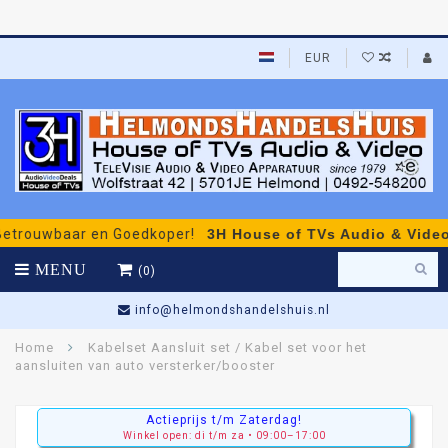
EUR
ouwbaar en Goedkoper!
3H House of TVs Audio & Video
- pe
MENU
(0)
info@helmondshandelshuis.nl
Home
Kabelset Aansluit set / Kabel set voor het
aansluiten van auto versterker/booster
Actieprijs t/m Zaterdag!
Winkel open: di t/m za • 09:00–17:00