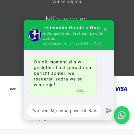
Winkelpagina
Mijn account
×
Helmonds Handels Huis
Nu gesloten, laat een bericht
Account informatie
achter
Bereikbaar: di t/m za 9:00 - 17:00
Mijn bestellingen
Mijn verlanglijst
Op dit moment zijn wij
Alle producten
gesloten. Laat gerust een
bericht achter, we
reageren zodra we er
weer zijn!
16:50
✓✓
© Copyright 2026 HelmondsHandelsHuis