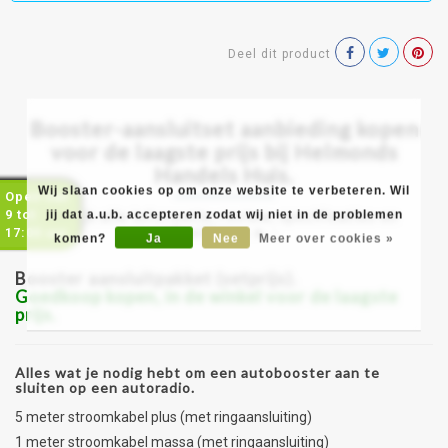
Deel dit product
Booster-aansluitset aanbieding kopen
voor de laagste prijs bij Helmonds
Handels Huis.
Wij slaan cookies op om onze website te verbeteren. Wil
Open van
9 tot
Bekijk alle informatie, review, specificaties en
jij dat a.u.b. accepteren zodat wij niet in de problemen
afmetingen ►
►
17:00 uur
komen?
Ja
Nee
Meer over cookies »
Booster aansluitpakket (setprijs).
Goedkoop kopen, in de winkel voor de laagste
prijs.
Alles wat je nodig hebt om een autobooster aan te
sluiten op een autoradio.
5 meter stroomkabel plus (met ringaansluiting)
1 meter stroomkabel massa (met ringaansluiting)