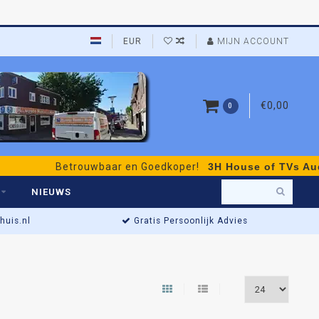
EUR
MIJN ACCOUNT
€0,00
0
Betrouwbaar en Goedkoper!
3H House of TVs Audio 
NIEUWS
uis.nl
Gratis Persoonlijk Advies