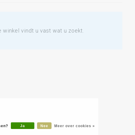
winkel vindt u vast wat u zoekt.
omen?
Ja
Nee
Meer over cookies »