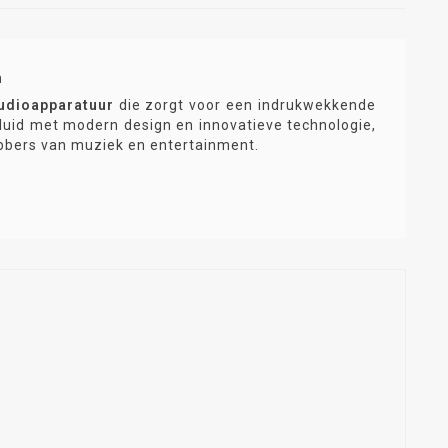
n
udioapparatuur
die zorgt voor een indrukwekkende
eluid met modern design en innovatieve technologie,
ebbers van muziek en entertainment.
 volle klanken met diepe bas en scherpe details.
lleen klinkt, maar er ook fantastisch uitziet.
viteit, multiroom mogelijkheden en slimme
rs tot krachtige soundbars en audiosets.
eid aanbod originele
Audizio audio producten
. Of je
onderweg of een complete soundbar voor je tv – wij
service.
, Audizio Bluetooth speaker, Audizio audioset