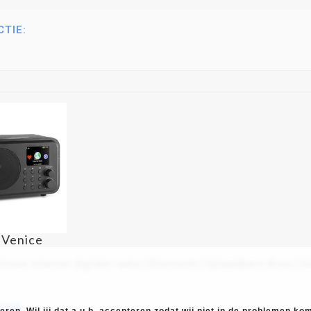
CTIE:
 Venice
enice internet digitale radio | Bluetooth | Oplaadbare Accu | G
CTIE:
ren. Wil jij dat a.u.b. accepteren zodat wij niet in de problemen k