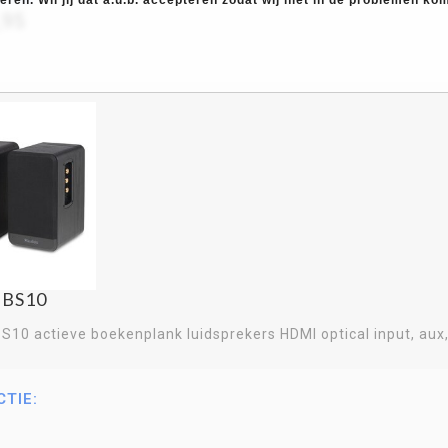
,95
 BS10
S10 actieve boekenplank luidsprekers HDMI optical input, aux
CTIE: