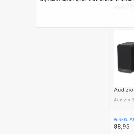
77
89,00
Audizio
Audizio B
winkel A
88,95