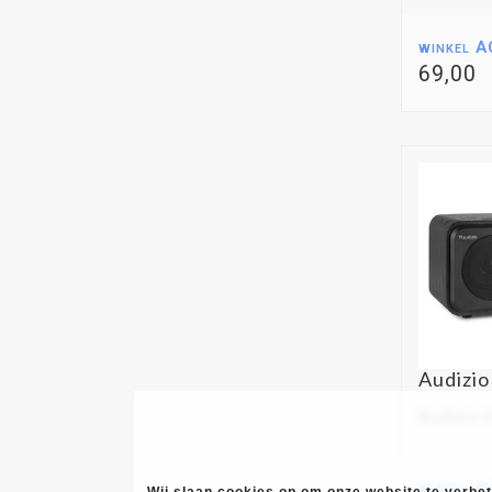
winkel A
69,00
Audizio
Audizio V
winkel A
Wij slaan cookies op om onze website te verbete