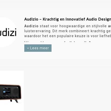
Audizio – Krachtig en Innovatief Audio Desig
Audizio
staat voor hoogwaardige en stijlvolle
a
luisterervaring. Dit merk combineert krachtig g
waardoor het een populaire keuze is voor liefh
Waarom kiezen voor Audizio audio?
Lees meer
Hoogwaardige geluidskwaliteit
– Heldere,
Stijlvol design
– Audioapparatuur die niet a
Innovatieve functies
– Bluetooth-connecti
bediening.
Breed assortiment
– Van draagbare speake
Audizio bij Helmonds Handels Huis
Bij
Helmonds Handels Huis
vind je een uitgebr
nu een compacte Bluetooth speaker zoekt voor 
bieden kwaliteit, snelle levering en uitstekende 
POPULAIRE ZOEKTERMEN:
Audizio audio, Audizio speaker, Audizio soundbar