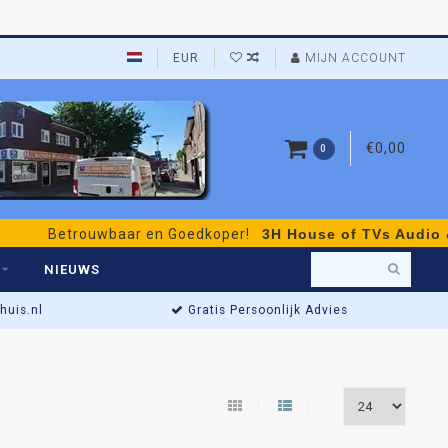
EUR
MIJN ACCOUNT
€0,00
0
ouwbaar en Goedkoper!
3H House of TVs Audio & Video
- pe
NIEUWS
uis.nl
Gratis Persoonlijk Advies