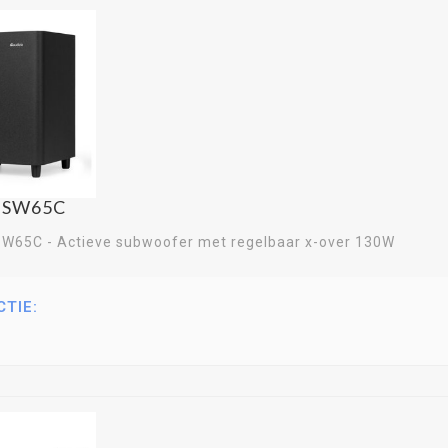
o SW65C
SW65C - Actieve subwoofer met regelbaar x-over 130W
CTIE: