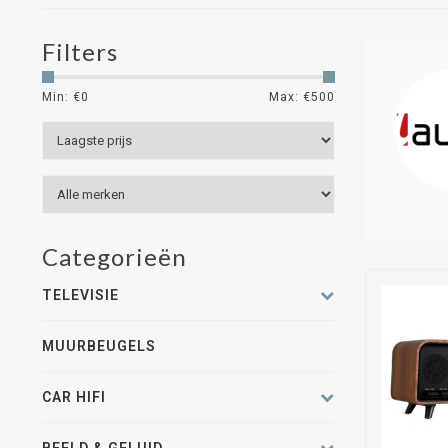
Filters
Min: €
0
Max: €
500
Categorieën
TELEVISIE
MUURBEUGELS
CAR HIFI