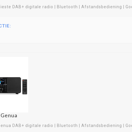
ieste DAB+ digitale radio | Bluetooth | Afstandsbediening | Go
CTIE:
o Genua
enua DAB+ digitale radio | Bluetooth | Afstandsbediening | Go