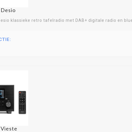
Ontdek de kracht van geluid met Audizio – nu ve
 Desio
esio klassieke retro tafelradio met DAB+ digitale radio en blu
CTIE:
 Vieste