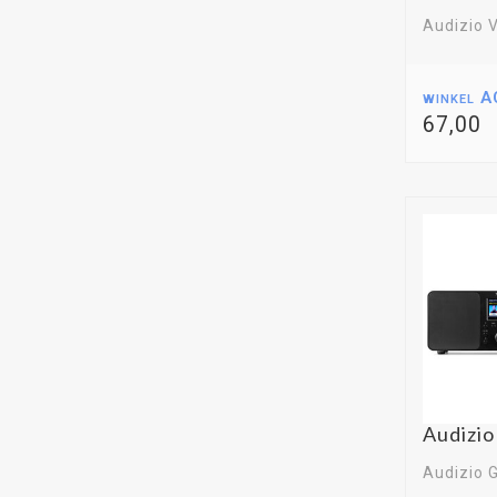
Audizio V
winkel A
67,00
Audizi
Audizio G