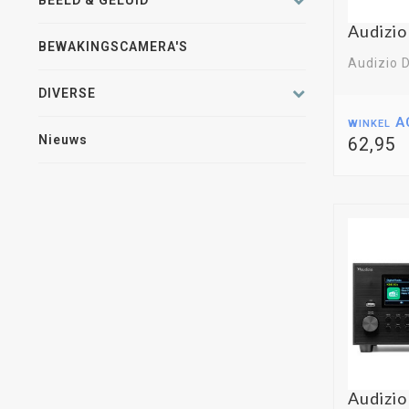
BEELD & GELUID
Audizio
BEWAKINGSCAMERA'S
Audizio D
DIVERSE
winkel A
Nieuws
62,95
Audizio