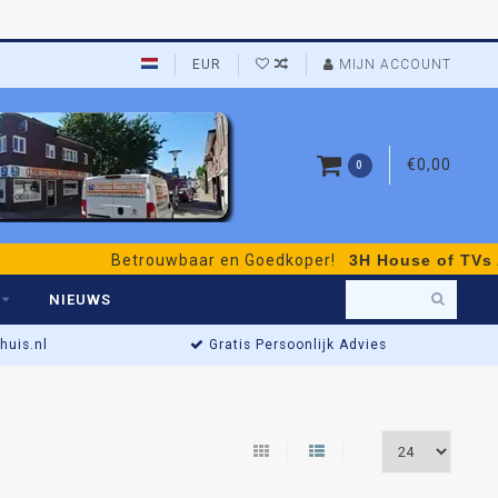
EUR
MIJN ACCOUNT
€0,00
0
Betrouwbaar en Goedkoper!
3H House of TVs Audi
NIEUWS
uis.nl
Gratis Persoonlijk Advies