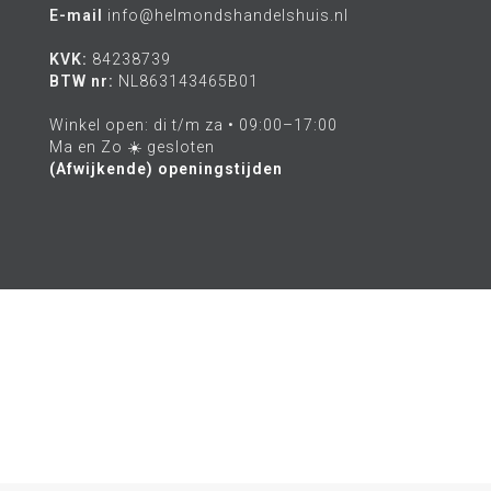
E-mail
info@helmondshandelshuis.nl
KVK:
84238739
BTW nr:
NL863143465B01
Winkel open: di t/m za • 09:00–17:00
Ma en Zo ☀️ gesloten
(Afwijkende) openingstijden