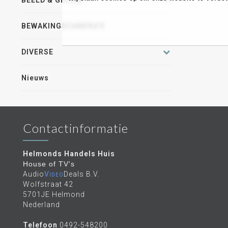
BEELD & GELUID
BEWAKINGSCAMERA'S
DIVERSE
Nieuws
Contactinformatie
Helmonds Handels Huis
House of TV's
Audio
Video
Deals B.V.
Wolfstraat 42
5701JE Helmond
Nederland
Telefoon
0492-548200