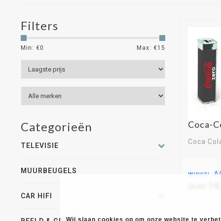
Filters
Min: €
0
Max: €
15
Coca-C
Categorieën
Coca Col
TELEVISIE
MUURBEUGELS
winkel A
14
29,00
CAR HIFI
Wij slaan cookies op om onze website te verbete