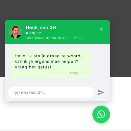
×
Henk van 3H
online
Bereikbaar: di t/m za 9:00 - 17:00
Hallo, ik sta je graag te woord,
kan ik je ergens mee helpen?
Vraag het gerust.
11:08
✓✓