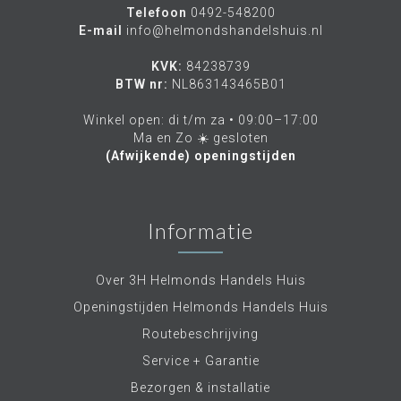
2. Uitstekende bouwkwaliteit: Bij Integral staat
Telefoon
0492-548200
kwaliteit voorop. De kabels en accessoires zijn
E-mail
info@helmondshandelshuis.nl
gemaakt van hoogwaardige materialen en
ondergaan uitgebreide tests om ervoor te zorgen
KVK:
84238739
dat ze bestand zijn tegen dagelijks gebruik en
BTW nr:
NL863143465B01
langdurige prestaties leveren.
Winkel open: di t/m za • 09:00–17:00
3. Breed assortiment: Integral biedt een breed
Ma en Zo ☀️ gesloten
scala aan kabels en accessoires om aan
(Afwijkende) openingstijden
verschillende behoeften te voldoen. Of je nu een
eenvoudige audioverbinding wilt maken of een
geavanceerde AV-setup wilt opzetten, Integral
heeft de juiste oplossing voor jou.
Informatie
4. Compatibiliteit: Integral zorgt ervoor dat zijn
producten voldoen aan de nieuwste specificaties
en standaarden, waardoor ze compatibel zijn
Over 3H Helmonds Handels Huis
met een breed scala aan apparaten, van tv's en
Openingstijden Helmonds Handels Huis
audioapparatuur tot computers en
gameconsoles.
Routebeschrijving
Ervaar de ongeëvenaarde geluids- en
Service + Garantie
beeldkwaliteit met Integral-audio- en
Bezorgen & installatie
videokabels en accessoires. Ontdek het