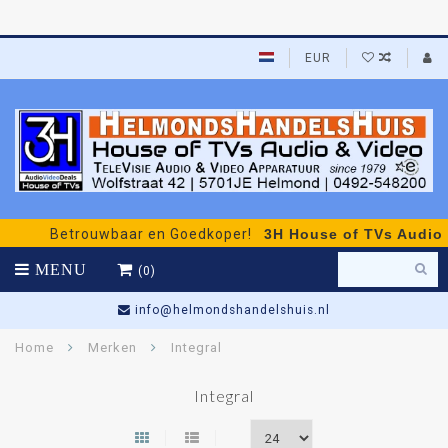
EUR
Betrouwbaar en Goedkoper!
3H House of TVs Audio & 
MENU
(0)
info@helmondshandelshuis.nl
Home
Merken
Integral
Integral