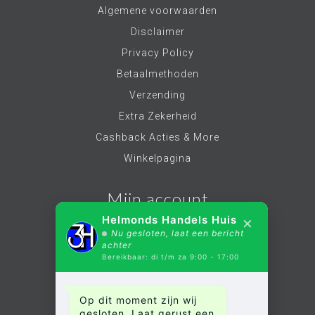
uitgebreide assortiment bij geselecteerde
Algemene voorwaarden
dealers, waaronder Helmonds Handels Huis -
Disclaimer
jouw bestemming voor hoogwaardige
audiocomponenten en AV-accessoires. Met
Privacy Policy
Integral zorg je ervoor dat je audio en video
Betaalmethoden
optimaal worden overgedragen, zodat je kunt
genieten van een meeslepende en hoogwaardige
Verzending
entertainmentervaring.
Extra Zekerheid
Cashback Acties & More
Winkelpagina
Mijn account
×
Helmonds Handels Huis
Nu gesloten, laat een bericht
Account informatie
achter
Bereikbaar: di t/m za 9:00 - 17:00
Mijn bestellingen
Mijn verlanglijst
Op dit moment zijn wij
Alle producten
gesloten. Laat gerust een