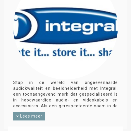
Stap in de wereld van ongeëvenaarde
audiokwaliteit en beeldhelderheid met Integral,
een toonaangevend merk dat gespecialiseerd is
in hoogwaardige audio- en videokabels en
accessoires. Als een gerespecteerde naam in de
industrie, heeft Integral een solide reputatie
Lees meer
opgebouwd door zijn focus op precisie,
prestaties en betrouwbaarheid.