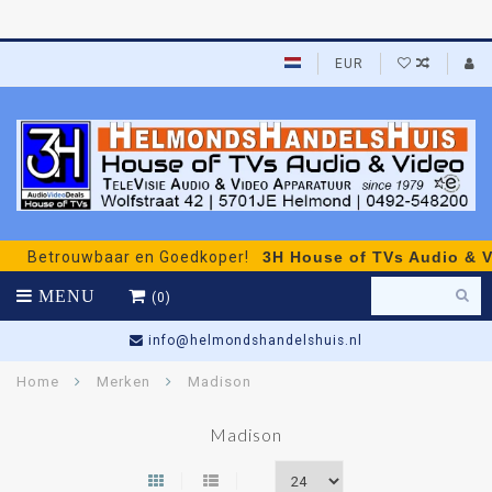
EUR
Betrouwbaar en Goedkoper!
3H House of TVs Audio & Vid
MENU
(0)
info@helmondshandelshuis.nl
Home
Merken
Madison
Madison