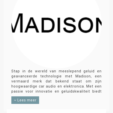
Stap in de wereld van meeslepend geluid en
geavanceerde technologie met Madison, een
vermaard merk dat bekend staat om zijn
hoogwaardige car audio en elektronica. Met een
passie voor innovatie en geluidskwaliteit biedt
Madison een uitgebreid assortiment aan
Lees meer
producten die autoritten transformeren in een
onvergetelijke audio-ervaring.