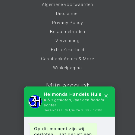
Algemene voorwaarden
die je autorit transformeert in een audio-
avontuur.
Disclaimer
Privacy Policy
Betaalmethoden
Verzending
Extra Zekerheid
Cashback Acties & More
Winkelpagina
Mijn account
×
Helmonds Handels Huis
Nu gesloten, laat een bericht
Account informatie
achter
Bereikbaar: di t/m za 9:00 - 17:00
Mijn bestellingen
Mijn verlanglijst
Op dit moment zijn wij
Alle producten
gesloten. Laat gerust een