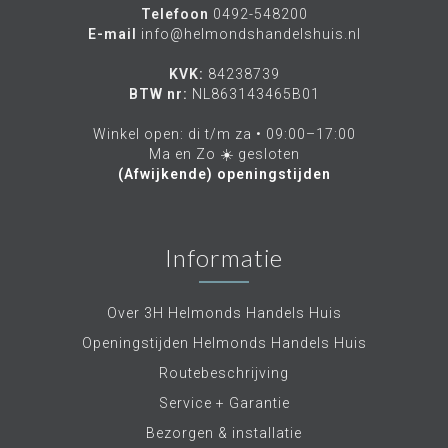
Naast car audio biedt Madison ook een scala aan
Telefoon
0492-548200
multimedia-apparatuur om je reizen
E-mail
info@helmondshandelshuis.nl
aangenamer te maken. Van multimedia-
navigatiesystemen tot entertainment-hubs,
KVK:
84238739
Madison integreert geavanceerde technologieën
BTW nr:
NL863143465B01
om je te helpen verbonden te blijven en je
favoriete media te beleven terwijl je onderweg
Winkel open: di t/m za • 09:00–17:00
bent.
Ma en Zo ☀️ gesloten
(Afwijkende) openingstijden
Madison hecht veel belang aan kwaliteit,
duurzaamheid en gebruiksgemak. Onze
producten worden vervaardigd met
hoogwaardige materialen en ondergaan strenge
Informatie
kwaliteitscontroles om ervoor te zorgen dat je
kunt vertrouwen op de prestaties van je
Madison-producten.
Over 3H Helmonds Handels Huis
Ontdek de wereld van Madison-car audio en
Openingstijden Helmonds Handels Huis
elektronica. Verken ons uitgebreide assortiment
bij geselecteerde retailers, waaronder Helmonds
Routebeschrijving
Handels Huis - jouw bestemming voor
Service + Garantie
kwalitatieve automotive-audio en elektronische
apparatuur. Met Madison geniet je van
Bezorgen & installatie
ongeëvenaarde geluidskwaliteit en technologie