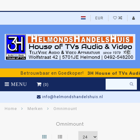
EUR
Betrouwbaar en Goedkoper!
3H House of TVs Audio 
MENU
(0)
info@helmondshandelshuis.nl
Home
Merken
Omnimount
Omnimount