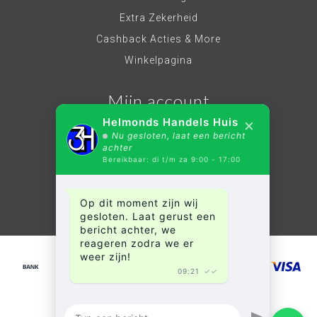
Extra Zekerheid
Cashback Acties & More
Winkelpagina
Mijn account
×
Helmonds Handels Huis
Nu gesloten, laat een bericht
Account informatie
achter
Bereikbaar: di t/m za 9:00 - 17:00
Mijn bestellingen
Mijn verlanglijst
Op dit moment zijn wij
Alle producten
gesloten. Laat gerust een
bericht achter, we
reageren zodra we er
weer zijn!
09:21
✓✓