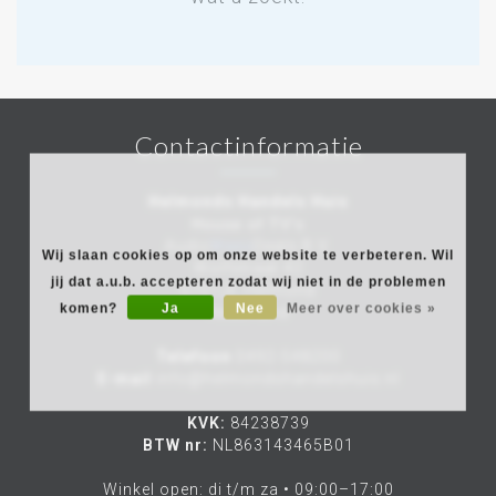
Contactinformatie
Helmonds Handels Huis
House of TV's
Audio
Video
Deals B.V.
Wij slaan cookies op om onze website te verbeteren. Wil
Wolfstraat 42
jij dat a.u.b. accepteren zodat wij niet in de problemen
5701JE Helmond
komen?
Ja
Nee
Meer over cookies »
Nederland
Telefoon
0492-548200
E-mail
info@helmondshandelshuis.nl
KVK:
84238739
BTW nr:
NL863143465B01
Winkel open: di t/m za • 09:00–17:00