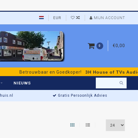
EUR
MIJN ACCOUNT
€0,00
0
Betrouwbaar en Goedkoper!
3H House of TVs Audio & V
NIEUWS
uis.nl
Gratis Persoonlijk Advies