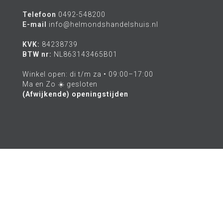
Telefoon
0492-548200
E-mail
info@helmondshandelshuis.nl
KVK:
84238739
BTW nr:
NL863143465B01
Winkel open: di t/m za • 09:00–17:00
Ma en Zo ☀️ gesloten
(Afwijkende) openingstijden