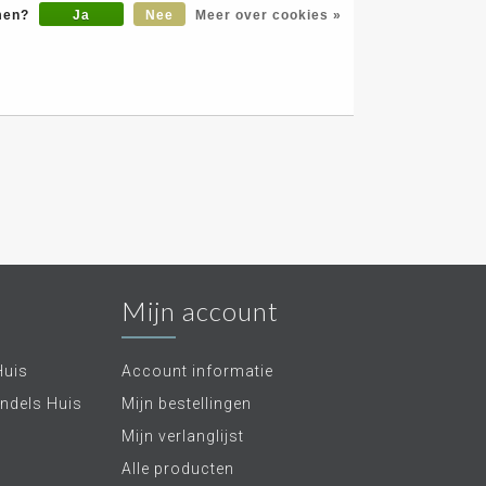
paraten.
omen?
Ja
Nee
Meer over cookies »
tronica. Verken ons uitgebreide assortiment bij
Handels Huis - jouw bestemming voor hoogwaardige
de ideale home entertainment setup en geniet je van
 je zintuigen prikkelt en je in het hart van het
Mijn account
Huis
Account informatie
ndels Huis
Mijn bestellingen
Mijn verlanglijst
Alle producten