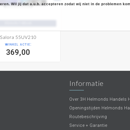
langdurig kunt genieten van je elektronische ap
ren. Wil jij dat a.u.b. accepteren zodat wij niet in de problemen k
Ontdek de wereld van Salora-consumentenelek
geselecteerde retailers, waaronder Helmonds 
55inch/140cm
elektronische producten. Met Salora creëer je 
een ongeëvenaarde audiovisuele ervaring die
entertainment plaatst.
Salora 55UV210
winkel actie:
369,00
Informatie
Over 3H Helmonds Handels 
Openingstijden Helmonds Ha
Routebeschrijving
Service + Garantie