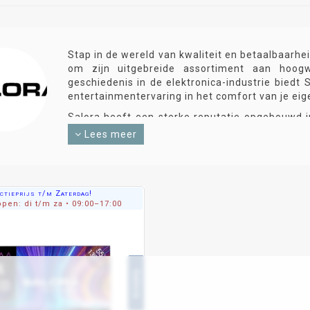
Stap in de wereld van kwaliteit en betaalbaarh
om zijn uitgebreide assortiment aan hoogw
geschiedenis in de elektronica-industrie bied
entertainmentervaring in het comfort van je eig
Salora heeft een sterke reputatie opgebouwd in
ontworpen om je een meeslepende kijkervaring 
Lees meer
kleuren. Of je nu geniet van je favoriete fil
brengen de actie tot leven met hun scherpe bee
Onze audiosystemen zorgen voor een indruk
luistert, een film bekijkt of een videogame
ctieprijs t/m Zaterdag!
pen: di t/m za • 09:00–17:00
audiotechnologieën bieden Salora-audiosysteme
wereld van entertainment.
Salora hecht veel waarde aan gebruiksgemak 
handige functies en bedieningsgemak, zodat 
favoriete inhoud.
Salora
Bij Salora geloven we in betaalbaarheid zonde
worden zorgvuldig vervaardigd om duurzaamh