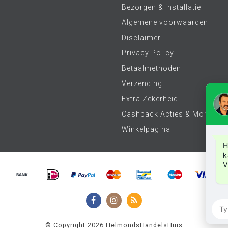
Bezorgen & installatie
Algemene voorwaarden
Disclaimer
Privacy Policy
Betaalmethoden
Verzending
Extra Zekerheid
Cashback Acties & More
Winkelpagina
H
k
V
© Copyright 2026 HelmondsHandelsHuis