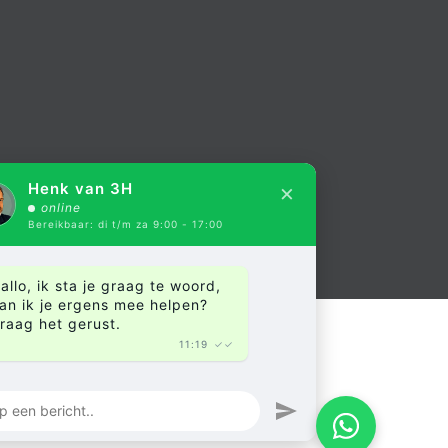
×
Henk van 3H
online
Bereikbaar: di t/m za 9:00 - 17:00
allo, ik sta je graag te woord,
an ik je ergens mee helpen?
raag het gerust.
11:19
✓✓