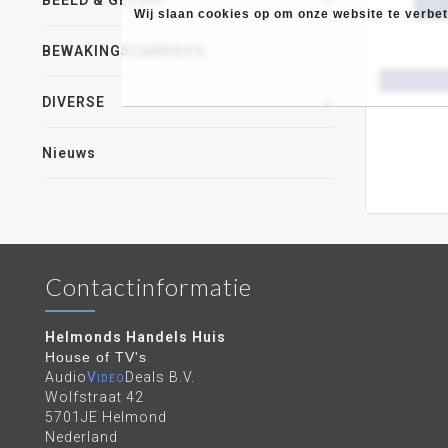
BEELD & GELUID
Wij slaan cookies op om onze website te verbete
BEWAKINGSCAMERA'S
DIVERSE
Nieuws
Contactinformatie
Helmonds Handels Huis
House of TV's
Audio
Video
Deals B.V.
Wolfstraat 42
5701JE Helmond
Nederland