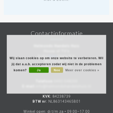
Contactinformatie
Helmonds Handels Huis
House of TV's
Audio
Video
Deals B.V.
Wij slaan cookies op om onze website te verbeteren. Wil
Wolfstraat 42
jij dat a.u.b. accepteren zodat wij niet in de problemen
5701JE Helmond
komen?
Ja
Nee
Meer over cookies »
Nederland
Telefoon
0492-548200
E-mail
info@helmondshandelshuis.nl
KVK:
84238739
BTW nr:
NL863143465B01
Winkel open: di t/m za • 09:00–17:00