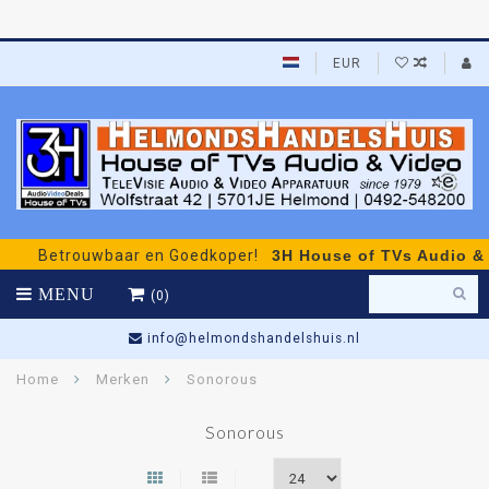
EUR
Betrouwbaar en Goedkoper!
3H House of TVs Audio & V
MENU
(0)
info@helmondshandelshuis.nl
Home
Merken
Sonorous
Sonorous