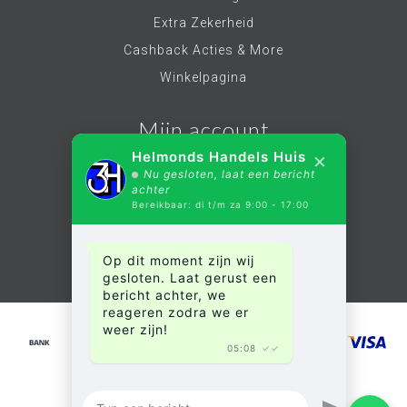
Extra Zekerheid
Cashback Acties & More
Winkelpagina
Mijn account
×
Helmonds Handels Huis
Nu gesloten, laat een bericht
Account informatie
achter
Bereikbaar: di t/m za 9:00 - 17:00
Mijn bestellingen
Mijn verlanglijst
Op dit moment zijn wij
Alle producten
gesloten. Laat gerust een
bericht achter, we
reageren zodra we er
weer zijn!
05:08
✓✓