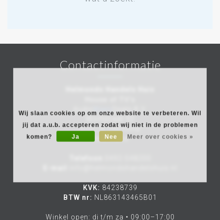
Contactinformatie
Helmonds Handels Huis
House of TV's
Audio
Video
Deals B.V.
Wij slaan cookies op om onze website te verbeteren. Wil
Wolfstraat 42
jij dat a.u.b. accepteren zodat wij niet in de problemen
5701JE Helmond
komen?
Ja
Nee
Meer over cookies »
Nederland
Telefoon
0492-548200
E-mail
info@helmondshandelshuis.nl
KVK:
84238739
BTW nr:
NL863143465B01
Winkel open: di t/m za • 09:00–17:00