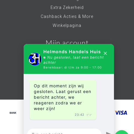
Extra Zekerheid
Cashback Acties & More
Winkelpagina
Mijn account
×
Helmonds Handels Huis
Nu gesloten, laat een bericht
Account informatie
achter
Bereikbaar: di t/m za 9:00 - 17:00
Mijn bestellingen
Mijn verlanglijst
Op dit moment zijn wij
Alle producten
gesloten. Laat gerust een
bericht achter, we
reageren zodra we er
weer zijn!
23:42
✓✓