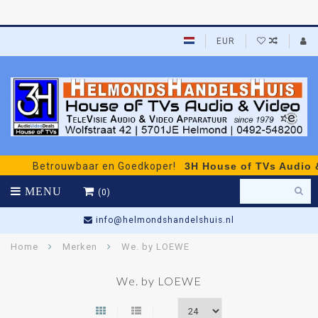
EUR
Betrouwbaar en Goedkoper!
3H House of TVs Audio & 
MENU
(0)
info@helmondshandelshuis.nl
Home
Merken
We. by LOEWE
We. by LOEWE