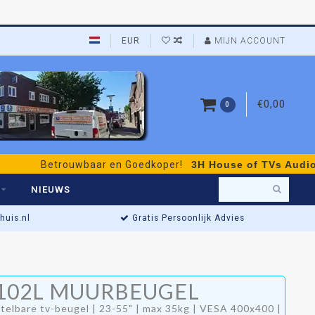
EUR
MIJN ACCOUNT
€0,00
0
Betrouwbaar en Goedkoper!
3H House of TVs Audio & Vide
NIEUWS
uis.nl
Gratis Persoonlijk Advies
Actieprijs t/m Za
102L MUURBEUGEL
00
Winkel open: di t/m za •
telbare tv-beugel | 23-55" | max 35kg | VESA 400x400 |