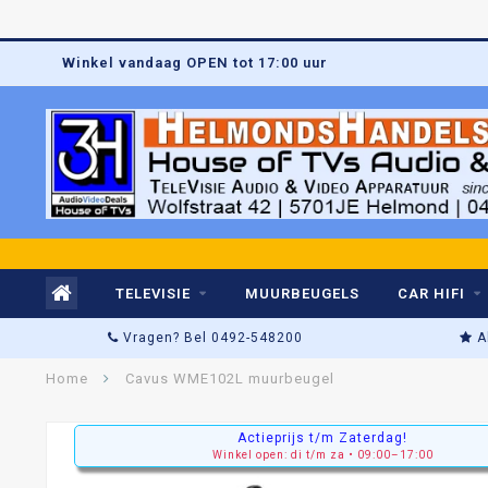
Winkel vandaag OPEN tot 17:00 uur
TELEVISIE
MUURBEUGELS
CAR HIFI
Vragen? Bel 0492-548200
A
Home
Cavus WME102L muurbeugel
Actieprijs t/m Zaterdag!
Winkel open: di t/m za • 09:00–17:00