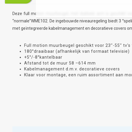
Deze full motion muurbeugel, met dubbele arm is geschikt vo
“normale”WME102. De ingebouwde niveauregeling biedt 3 °speli
met geïntegreerde kabelmanagement en decoratieve covers om v
Full motion muurbeugel geschikt voor 23’’-55’’ tv's 
180°draaibaar (afhankelijk van formaat televisie)
+5°/-8°kantelbaar
Afstand tot de muur 58 –614 mm
Kabelmanagement d.m.v. decoratieve covers
Klaar voor montage, een ruim assortiment aan mo