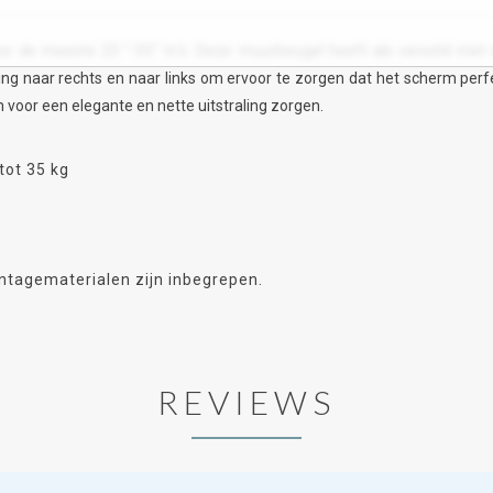
or de meeste 23 ‘’-55'' tv's. Deze muurbeugel heeft als verschil m
ng naar rechts en naar links om ervoor te zorgen dat het scherm pe
oor een elegante en nette uitstraling zorgen.
tot 35 kg
ntagematerialen zijn inbegrepen.
REVIEWS