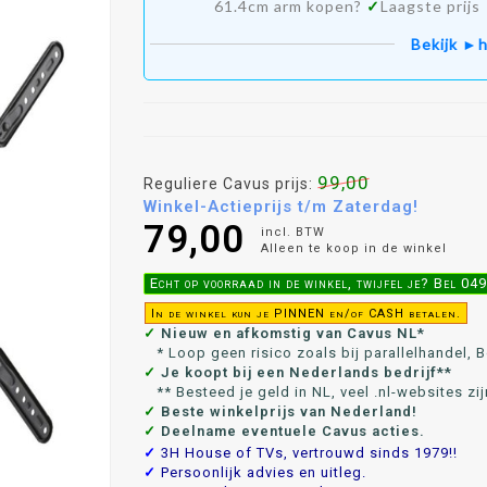
61.4cm arm kopen?
✓
Laagste prijs
Bekijk ►h
99,00
Reguliere Cavus prijs:
Winkel-Actieprijs t/m Zaterdag!
79,00
incl. BTW
Alleen te koop in de winkel
Echt op voorraad in de winkel, twijfel je? Bel 0
In de winkel kun je PINNEN en/of CASH betalen.
✓
Nieuw en afkomstig van Cavus NL*
* Loop geen risico zoals bij parallelhandel, Bo
✓
Je koopt bij een Nederlands bedrijf**
** Besteed je geld in NL, veel .nl-websites zij
✓
Beste winkelprijs van Nederland!
✓
Deelname eventuele Cavus acties.
✓
3H House of TVs, vertrouwd sinds 1979!!
✓
Persoonlijk advies en uitleg.