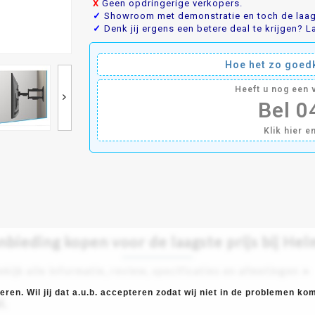
X
Geen opdringerige verkopers.
✓
Showroom met demonstratie en toch de laags
✓
Denk jij ergens een betere deal te krijgen? La
Hoe het zo goedk
Heeft u nog een
Bel 
Klik hier e
ieding kopen voor de laagste prijs bij Hel
ekijk alle informatie, review, specificaties en afmetingen ►
ren. Wil jij dat a.u.b. accepteren zodat wij niet in de problemen k
l.