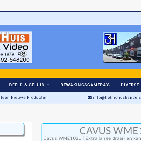
BEELD & GELUID
BEWAKINGSCAMERA'S
DIVERSE
lleen Nieuwe Producten
info@helmondshandelsh
Actieprijs t/m Zaterdag!
CAVUS WME
Winkel open: di t/m za • 09:00–17:
Cavus WME102L | Extra lange draai- en kan