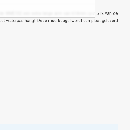
et de WME102 een extra lange arm van 614mm i.p.v. 512 van de
rfect waterpas hangt. Deze muurbeugel wordt compleet geleverd