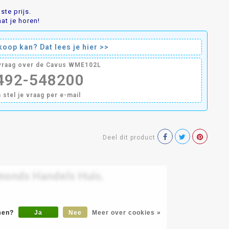
te prijs.
at je horen!
oop kan? Dat lees je hier >>
 vraag over de Cavus WME102L
0492-548200
n stel je vraag per e-mail
Deel dit product
monds Handels Huis.
►
omen?
Ja
Nee
Meer over cookies »