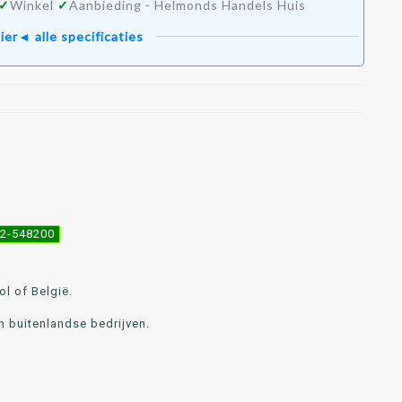
✓
Winkel
✓
Aanbieding - Helmonds Handels Huis
ier◄ alle specificaties
492-548200
l of België.
n buitenlandse bedrijven.