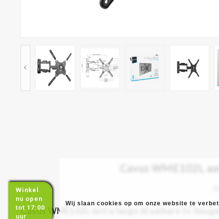
Cavus WME102L aanb
B
Winkel
nu open
Wij slaan cookies op om onze website te verbete
tot 17:00
Cavus WME102L extra lange draaibare tv-beuge
uur