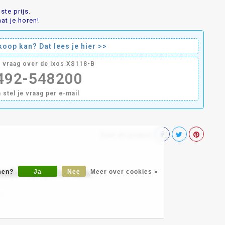
te prijs.
at je horen!
oop kan? Dat lees je hier >>
n vraag over de Ixos XS118-B
0492-548200
n stel je vraag per e-mail
Deel dit product
onds Handels Huis.
omen?
Ja
Nee
Meer over cookies »
►