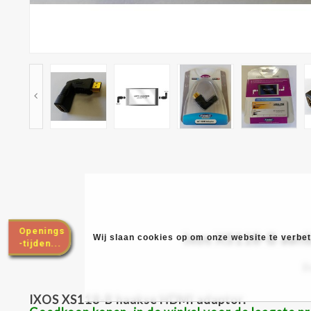
Ixos XS118-B aanb
Wij slaan cookies op om onze website te verbete
B
IXOS XS118-B haakse HDMI adaptor.