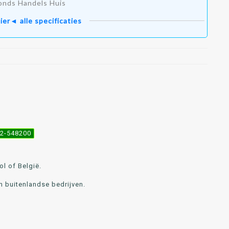
onds Handels Huis
ier◄ alle specificaties
492-548200
l of België.
n buitenlandse bedrijven.