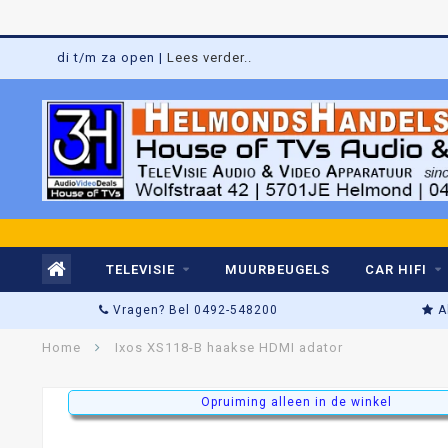
di t/m za open |
Lees verder..
TELEVISIE
MUURBEUGELS
CAR HIFI
Vragen? Bel 0492-548200
A
Home
Ixos XS118-B haakse HDMI adator
Opruiming alleen in de winkel