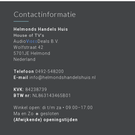
Contactinformatie
Helmonds Handels Huis
House of TV's
Audio
Video
Deals B.V.
Wolfstraat 42
5701JE Helmond
Nederland
Telefoon
0492-548200
E-mail
info@helmondshandelshuis.nl
KVK:
84238739
BTW nr:
NL863143465B01
Winkel open: di t/m za • 09:00–17:00
Ma en Zo ☀️ gesloten
(Afwijkende) openingstijden