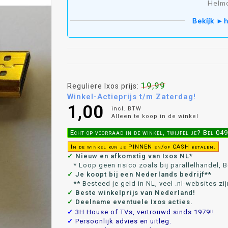
Helm
Bekijk ►h
19,99
Reguliere Ixos prijs:
Winkel-Actieprijs t/m Zaterdag!
1,00
incl. BTW
Alleen te koop in de winkel
Echt op voorraad in de winkel, twijfel je? Bel 0
In de winkel kun je PINNEN en/of CASH betalen.
✓
Nieuw en afkomstig van Ixos NL*
* Loop geen risico zoals bij parallelhandel, Bo
✓
Je koopt bij een Nederlands bedrijf**
** Besteed je geld in NL, veel .nl-websites zij
✓
Beste winkelprijs van Nederland!
✓
Deelname eventuele Ixos acties.
✓
3H House of TVs, vertrouwd sinds 1979!!
✓
Persoonlijk advies en uitleg.