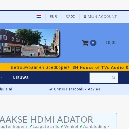
EUR
MIJN ACCOUNT
€0,00
0
trouwbaar en Goedkoper!
3H House of TVs Audio & Video
-
NIEUWS
uis.nl
Gratis Persoonlijk Advies
l
Opruiming alleen in
HAAKSE HDMI ADATOR
dapter kopen?
✓
Laagste prijs
✓
Winkel
✓
Aanbieding -