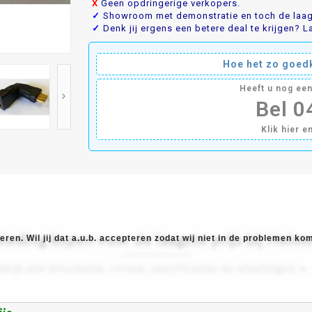
X
Geen opdringerige verkopers.
✓
Showroom met demonstratie en toch de laags
✓
Denk jij ergens een betere deal te krijgen? La
Hoe het zo goedk
Heeft u nog ee
Bel 
Klik hier e
ieding kopen voor de laagste prijs bij Helm
ren. Wil jij dat a.u.b. accepteren zodat wij niet in de problemen k
ekijk alle informatie, review, specificaties en afmetingen ►