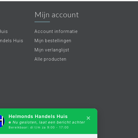
Mijn account
Huis
Account informatie
ndels Huis
Mijn bestellingen
Mijn verlanglijst
Alle producten
×
Helmonds Handels Huis
Nu gesloten, laat een bericht achter
Bereikbaar: di t/m za 9:00 - 17:00