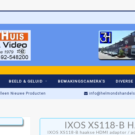
Be
BEELD & GELUID
BEWAKINGSCAMERA'S
DIVERSE
lleen Nieuwe Producten
info@helmondshandelsh
Opruiming alleen in de winke
IXOS XS118-B 
IXOS XS118-B haakse HDMI adaptor / a