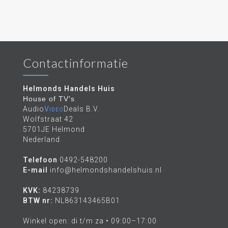
Contactinformatie
Helmonds Handels Huis
House of TV's
Audio
Video
Deals B.V.
Wolfstraat 42
5701JE Helmond
Nederland
Telefoon
0492-548200
E-mail
info@helmondshandelshuis.nl
KVK:
84238739
BTW nr:
NL863143465B01
Winkel open: di t/m za • 09:00–17:00