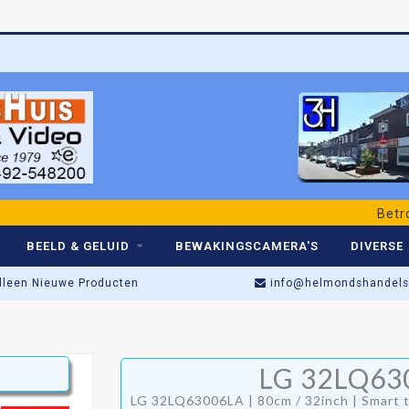
Betrouwbaa
BEELD & GELUID
BEWAKINGSCAMERA'S
DIVERSE
lleen Nieuwe Producten
info@helmondshandelsh
Actieprijs t/m Zaterdag!
LG 32LQ63
Winkel open: di t/m za • 09:00–17:
LG 32LQ63006LA | 80cm / 32inch | Smart 