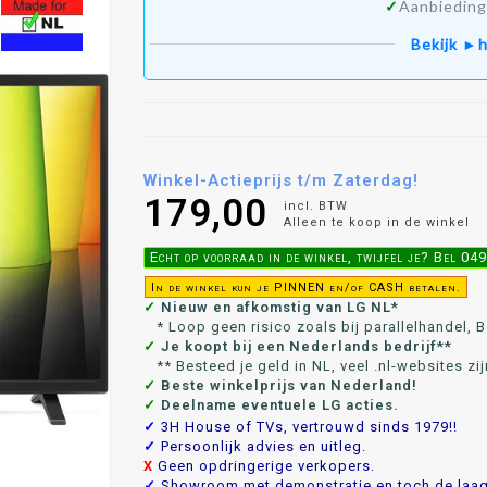
✓
Aanbieding
Bekijk ►h
Winkel-Actieprijs t/m Zaterdag!
179,00
incl. BTW
Alleen te koop in de winkel
Echt op voorraad in de winkel, twijfel je? Bel 0
In de winkel kun je PINNEN en/of CASH betalen.
✓
Nieuw en afkomstig van LG NL*
* Loop geen risico zoals bij parallelhandel, Bo
✓
Je koopt bij een Nederlands bedrijf**
** Besteed je geld in NL, veel .nl-websites zij
✓
Beste winkelprijs van Nederland!
✓
Deelname eventuele LG acties.
✓
3H House of TVs, vertrouwd sinds 1979!!
✓
Persoonlijk advies en uitleg.
X
Geen opdringerige verkopers.
✓
Showroom met demonstratie en toch de laags