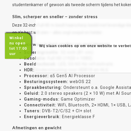
studentenkamer of gewoon als tweede scherm tijdens het koken (
Slim, scherper en sneller – zonder stress
Deze 32-inch Full HD-tv biedt haarscherp beeld met levendige kleu
op z'n best wilt zien – alles oogt soepel en helder.
Winkel
nu open
De specs waar je hart sneller van gaat kloppen
Wij slaan cookies op om onze website te verbete
tot 17:00
Schermgrootte:
32 inch (81 cm)
uur
Resolutie:
Full HD (1920 × 1080)
Beeldtechniek:
LED, 50/60 Hz refreshrate
HDR:
Ondersteuning voor HDR10 en HLG
Processor:
α5 Gen5 AI Processor
Besturingssysteem:
webOS 22
Spraakbesturing:
Ondersteunt o.a. Google Assista
Geluid:
2.0 stereo speakers (2 × 10 W) met AI Soun
Gaming-modus:
Game Optimizer
Connectiviteit:
WiFi, Bluetooth, 2× HDMI, 1× USB, 
Tuners:
DVB-T2/C/S2 + CI+ slot
Energieverbruik:
Energieklasse F
Afmetingen en gewicht