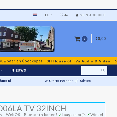
EUR
MIJN ACCOUNT
€0,00
0
r en Goedkoper!
3H House of TVs Audio & Video
- persoonl
NIEUWS
uis.nl
Gratis Persoonlijk Advies
Actieprijs t/m Za
006LA TV 32INCH
00
Winkel open: di t/m za •
tv | WebOS | Bluetooth kopen?
✓
Laagste prijs
✓
Winkel