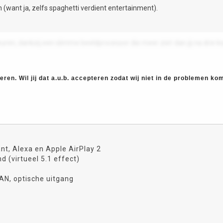
want ja, zelfs spaghetti verdient entertainment).
ren, dankzij een slimme beeldprocessor die meer ziet dan jij na drie ko
ren. Wil jij dat a.u.b. accepteren zodat wij niet in de problemen k
nt, Alexa en Apple AirPlay 2
d (virtueel 5.1 effect)
LAN, optische uitgang