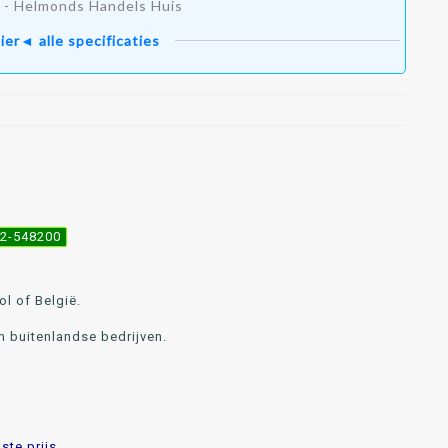
 - Helmonds Handels Huis
ier◄ alle specificaties
492-548200
l of België.
n buitenlandse bedrijven.
te prijs.