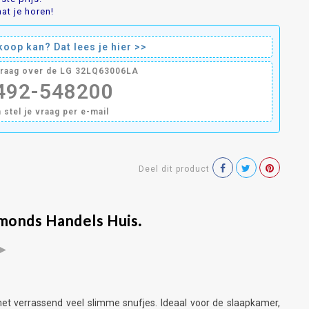
at je horen!
oop kan? Dat lees je hier >>
vraag over de LG 32LQ63006LA
0492-548200
n stel je vraag per e-mail
Deel dit product
lmonds Handels Huis.
►
t verrassend veel slimme snufjes. Ideaal voor de slaapkamer,