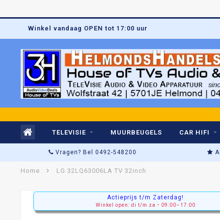
Winkel vandaag OPEN tot 17:00 uur
TELEVISIE
MUURBEUGELS
CAR HIFI
Vragen? Bel 0492-548200
A
Home
LG 32LQ63006LA TV 32inch
Actieprijs t/m Zaterdag!
Winkel open: di t/m za • 09:00–17:00