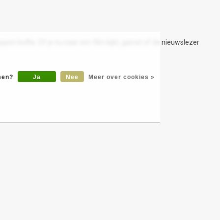
ppen koffie. Of je nu naar een film kijkt, gamet of de nieuwslezer
omen?
Ja
Nee
Meer over cookies »