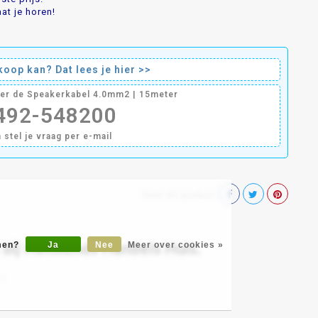
at je horen!
oop kan? Dat lees je hier >>
ver de Speakerkabel 4.0mm2 | 15meter
0492-548200
n stel je vraag per e-mail
Deel dit product
 bij Helmonds Handels Huis.
omen?
Ja
Nee
Meer over cookies »
►