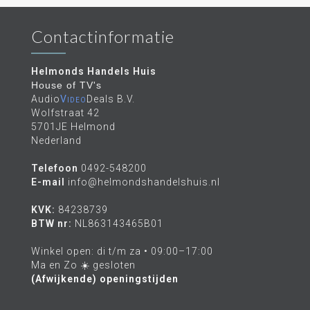
Contactinformatie
Helmonds Handels Huis
House of TV's
Audio
Video
Deals B.V.
Wolfstraat 42
5701JE Helmond
Nederland
Telefoon
0492-548200
E-mail
info@helmondshandelshuis.nl
KVK:
84238739
BTW nr:
NL863143465B01
Winkel open: di t/m za • 09:00–17:00
Ma en Zo ☀️ gesloten
(Afwijkende) openingstijden