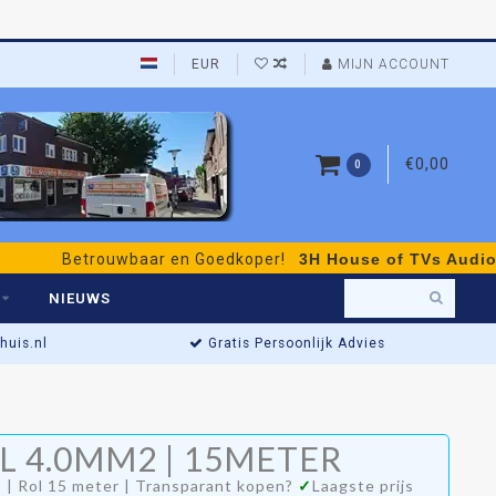
EUR
MIJN ACCOUNT
€0,00
0
Betrouwbaar en Goedkoper!
3H House of TVs Audio & Vid
NIEUWS
uis.nl
Gratis Persoonlijk Advies
 4.0MM2 | 15METER
00
 | Rol 15 meter | Transparant kopen?
✓
Laagste prijs