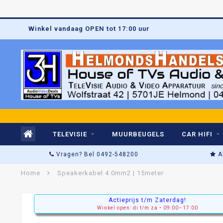
Winkel vandaag OPEN tot 17:00 uur
TELEVISIE
MUURBEUGELS
CAR HIFI
Vragen? Bel 0492-548200
A
Home
Speakerkabel 4.0mm2 | 15meter
Actieprijs t/m Zaterdag!
Winkel open: di t/m za • 09:00–17:00