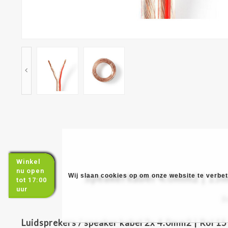
Winkel
nu open
Speakerkabel 4.0mm2 | 15me
Wij slaan cookies op om onze website te verbete
tot 17:00
uur
B
Luidsprekers / speaker kabel 2x 4.0mm2 | Rol 1