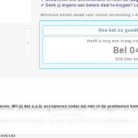
✓
Denk jij ergens een betere deal te krijgen? La
Minimum bestel aantal voor online verzending = 4
Hoe het zo goedk
Heeft u nog een vraag o
Bel 
Klik hier e
ter aanbieding kopen voor de laagste prijs
ren. Wil jij dat a.u.b. accepteren zodat wij niet in de problemen k
ekijk alle informatie, review, specificaties en afmetingen ►
5 meter