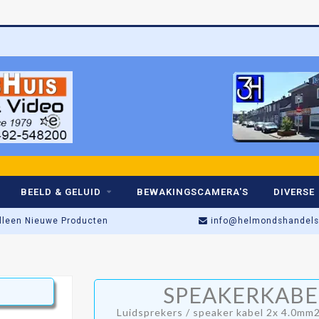
BEELD & GELUID
BEWAKINGSCAMERA'S
DIVERSE
lleen Nieuwe Producten
info@helmondshandelsh
Actieprijs t/m Zaterdag!
SPEAKERKABEL
Winkel open: di t/m za • 09:00–17:
Luidsprekers / speaker kabel 2x 4.0mm2