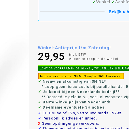
✓
Winkel
✓
Aanbie
Bekijk ►h
Winkel-Actieprijs t/m Zaterdag!
29,95
incl. BTW
Alleen te koop in de winkel
Echt op voorraad in de winkel, twijfel je? Bel 0
In de winkel kun je PINNEN en/of CASH betalen.
✓
Nieuw en afkomstig van 3H NL*
* Loop geen risico zoals bij parallelhandel, Bo
✓
Je koopt bij een Nederlands bedrijf**
** Besteed je geld in NL, veel .nl-websites zij
✓
Beste winkelprijs van Nederland!
✓
Deelname eventuele 3H acties.
✓
3H House of TVs, vertrouwd sinds 1979!!
✓
Persoonlijk advies en uitleg.
X
Geen opdringerige verkopers.
✓
Showroom met demonstratie en toch de laags