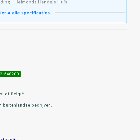
ding - Helmonds Handels Huis
ier◄ alle specificaties
492-548200
l of België.
n buitenlandse bedrijven.
te prijs.