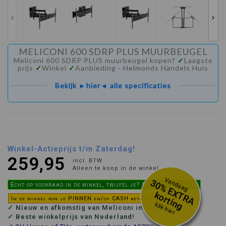
MELICONI 600 SDRP PLUS MUURBEUGEL
Meliconi 600 SDRP PLUS muurbeugel kopen?
✓
Laagste
prijs
✓
Winkel
✓
Aanbieding - Helmonds Handels Huis
Bekijk ►hier◄ alle specificaties
Winkel-Actieprijs t/m Zaterdag!
259,95
incl. BTW
Alleen te koop in de winkel
Vandaag
3
0
%
E
X
R
A
o
r
t
i
n
Echt op voorraad in de winkel, twijfel je? Bel 0492-548200
T
k
g
In de winkel kun je PINNEN en/of CASH betalen.
klik hier
✓
Nieuw en afkomstig van Meliconi importeur NL
✓
Beste winkelprijs van Nederland!