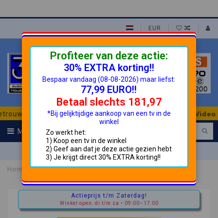
EUR
Profiteer van deze actie:
30% EXTRA korting!!
Bespaar vandaag (08-08-2026) maar liefst:
77,99 EURO!!
Betaal slechts 181,97
*Bij gelijktijdige aankoop van een tv in de
uwbaar en Goedkoper!
3H House of TVs Audio & Video
- per
winkel
MENU
Zo werkt het:
(0)
1) Koop een tv in de winkel
2) Geef aan dat je deze actie gezien hebt
huis.nl
Gratis Persoonlijk Advies
3) Je krijgt direct 30% EXTRA korting!!
Home
Meliconi 600 SDRP PLUS muurbeugel
Actieprijs t/m Zaterdag!
Winkel open: di t/m za • 09:00–17:00