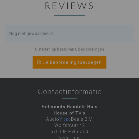
REVIEWS
Nog niet gewaardeerd
0 sterren op basis van 0 beoordelingen
Je beoordeling toevoegen
Contactinformatie
Helmonds Handels Huis
House of TV's
Audio
Video
Deals B.V.
Wolfstraat 42
5701JE Helmond
Nederland