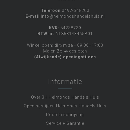
Telefoon
0492-548200
E-mail
info@helmondshandelshuis.nl
KVK:
84238739
BTW nr:
NL863143465B01
Winkel open: di t/m za • 09:00–17:00
Ma en Zo ☀️ gesloten
(Afwijkende) openingstijden
Informatie
Over 3H Helmonds Handels Huis
Openingstijden Helmonds Handels Huis
Routebeschrijving
Service + Garantie