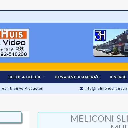
Be
BEELD & GELUID
BEWAKINGSCAMERA'S
DIVERSE
lleen Nieuwe Producten
info@helmondshandelsh
Actieprijs t/m Zaterdag!
MELICONI SL
Winkel open: di t/m za • 09:00–17:
MU