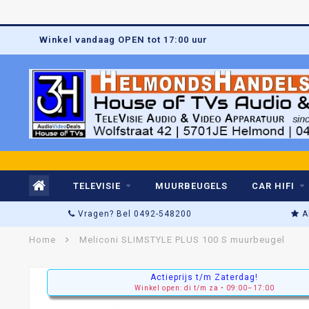
Winkel vandaag OPEN tot 17:00 uur
TELEVISIE
MUURBEUGELS
CAR HIFI
Vragen? Bel 0492-548200
A
Home
Meliconi SLIMSTYLE PLUS 100 S muurbeugel
Actieprijs t/m Zaterdag!
Winkel open: di t/m za • 09:00–17:00