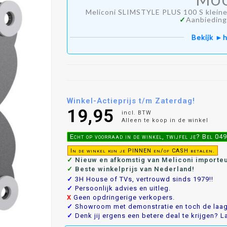
Meliconi SLIMSTYLE PLUS 100 S klein
✓
Aanbieding
Bekijk ►h
Winkel-Actieprijs t/m Zaterdag!
19,95
incl. BTW
Alleen te koop in de winkel
Echt op voorraad in de winkel, twijfel je? Bel 0
In de winkel kun je PINNEN en/of CASH betalen.
✓
Nieuw en afkomstig van Meliconi importe
✓
Beste winkelprijs van Nederland!
✓
3H House of TVs, vertrouwd sinds 1979!!
✓
Persoonlijk advies en uitleg.
X
Geen opdringerige verkopers.
✓
Showroom met demonstratie en toch de laags
✓
Denk jij ergens een betere deal te krijgen? La