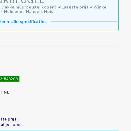
e vlakke muurbeugel kopen?
✓
Laagste prijs
✓
Winkel
 - Helmonds Handels Huis
ier◄ alle specificaties
492-548200
ur NL
te prijs.
at je horen!