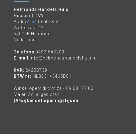
Helmonds Handels Huis
House of TV's
Audio
Video
Deals B.V.
Wolfstraat 42
5701JE Helmond
Nederland
Telefoon
0492-548200
E-mail
info@helmondshandelshuis.nl
KVK:
84238739
BTW nr:
NL863143465B01
Winkel open: di t/m za • 09:00–17:00
Ma en Zo ☀️ gesloten
(Afwijkende) openingstijden