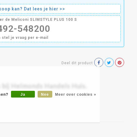
oop kan? Dat lees je hier >>
ver de Meliconi SLIMSTYLE PLUS 100 S
0492-548200
n stel je vraag per e-mail
Deel dit product
 bij Helmonds Handels Huis.
omen?
Ja
Nee
Meer over cookies »
►