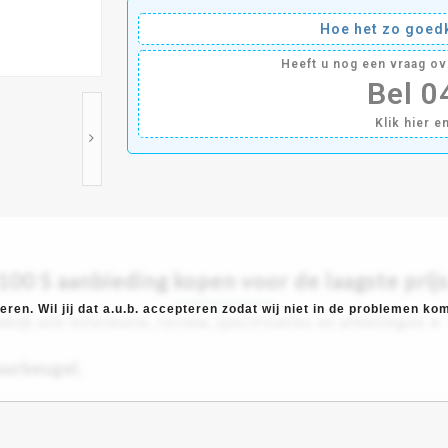
Hoe het zo goedk
Heeft u nog een vraag o
Bel 
Klik hier e
0 S aanbieding kopen voor de laagste prijs
ren. Wil jij dat a.u.b. accepteren zodat wij niet in de problemen k
ekijk alle informatie, review, specificaties en afmetingen ►
uurbeugel.