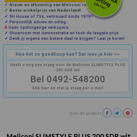
T
k
g
klik hier
✓
Nieuw en afkomstig van Meliconi importeur NL
✓
Beste winkelprijs van Nederland!
✓
3H House of TVs, vertrouwd sinds 1979!!
✓
Persoonlijk advies en uitleg.
X
Geen opdringerige verkopers.
✓
Showroom met demonstratie en toch de laagste prijs.
✓
Denk jij ergens een betere deal te krijgen? Laat je horen!
Hoe het zo goedkoop kan? Dat lees je hier >>
Heeft u nog een vraag over de Meliconi SLIMSTYLE PLUS
200 SDR wit
Bel 0492-548200
Klik hier en stel je vraag per e-mail
Deel dit product
Meliconi SLIMSTYLE PLUS 200 SDR wit