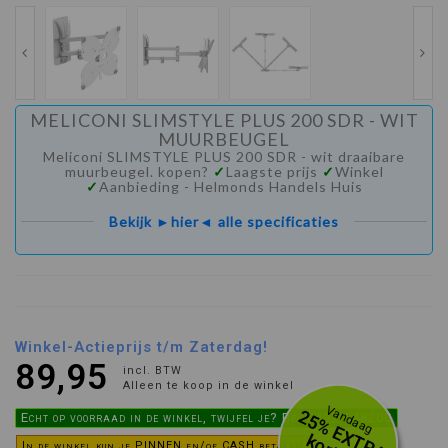
MELICONI SLIMSTYLE PLUS 200 SDR - WIT
MUURBEUGEL
Meliconi SLIMSTYLE PLUS 200 SDR - wit draaibare
muurbeugel. kopen?
✓
Laagste prijs
✓
Winkel
✓
Aanbieding - Helmonds Handels Huis
Bekijk ►hier◄ alle specificaties
Winkel-Actieprijs t/m Zaterdag!
89,95
incl. BTW
Alleen te koop in de winkel
Vandaag
2
5
%
E
X
R
A
o
r
t
i
n
Echt op voorraad in de winkel, twijfel je? Bel 0492-548200
In de winkel kun je PINNEN en/of CASH betalen.