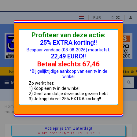
EUR
Profiteer van deze actie:
25% EXTRA korting!!
Bespaar vandaag (08-08-2026) maar liefst:
22,49 EURO!!
Betaal slechts 67,46
*Bij gelijktijdige aankoop van een tv in de
Betrouwbaar en Goedkoper!
3H House of TVs Audio & Vid
winkel
MENU
Zo werkt het:
(0)
1) Koop een tv in de winkel
2) Geef aan dat je deze actie gezien hebt
info@helmondshandelshuis.nl
3) Je krijgt direct 25% EXTRA korting!!
Home
Meliconi SLIMSTYLE PLUS 200 SDR - wit
muurbeugel
Actieprijs t/m Zaterdag!
Winkel open: di t/m za • 09:00–17:00