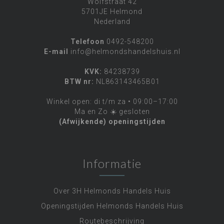
Wolfstraat 42
5701JE Helmond
Nederland
Telefoon
0492-548200
E-mail
info@helmondshandelshuis.nl
KVK:
84238739
BTW nr:
NL863143465B01
Winkel open: di t/m za • 09:00–17:00
Ma en Zo ☀️ gesloten
(Afwijkende) openingstijden
Informatie
Over 3H Helmonds Handels Huis
Openingstijden Helmonds Handels Huis
Routebeschrijving