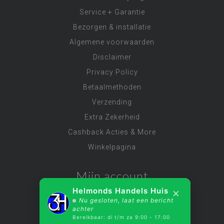
Service + Garantie
Bezorgen & installatie
Algemene voorwaarden
Disclaimer
Privacy Policy
Betaalmethoden
Verzending
Extra Zekerheid
Cashback Acties & More
Winkelpagina
Mijn account
×
Helmonds Handels Huis
Nu gesloten, laat een bericht
Account informatie
achter
Bereikbaar: di t/m za 9:00 - 17:00
Mijn bestellingen