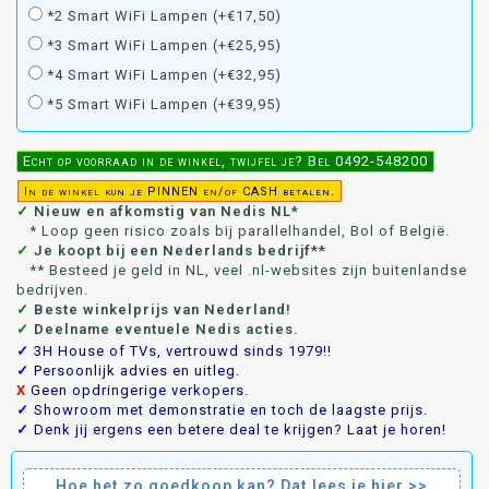
*2 Smart WiFi Lampen (+€17,50)
*3 Smart WiFi Lampen (+€25,95)
*4 Smart WiFi Lampen (+€32,95)
*5 Smart WiFi Lampen (+€39,95)
Echt op voorraad in de winkel, twijfel je? Bel 0492-548200
In de winkel kun je PINNEN en/of CASH betalen.
✓
Nieuw en afkomstig van Nedis NL*
* Loop geen risico zoals bij parallelhandel, Bol of België.
✓
Je koopt bij een Nederlands bedrijf**
** Besteed je geld in NL, veel .nl-websites zijn buitenlandse
bedrijven.
✓
Beste winkelprijs van Nederland!
✓
Deelname eventuele Nedis acties.
✓
3H House of TVs, vertrouwd sinds 1979!!
✓
Persoonlijk advies en uitleg.
X
Geen opdringerige verkopers.
✓
Showroom met demonstratie en toch de laagste prijs.
✓
Denk jij ergens een betere deal te krijgen? Laat je horen!
Hoe het zo goedkoop kan? Dat lees je hier >>