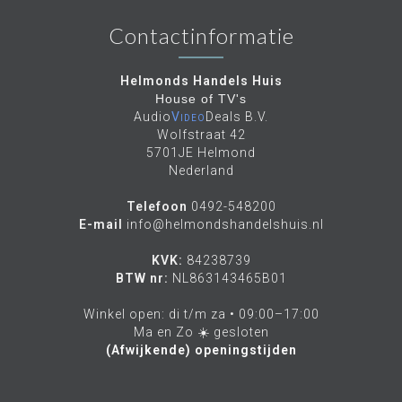
Contactinformatie
Helmonds Handels Huis
House of TV's
Audio
Video
Deals B.V.
Wolfstraat 42
5701JE Helmond
Nederland
Telefoon
0492-548200
E-mail
info@helmondshandelshuis.nl
KVK:
84238739
BTW nr:
NL863143465B01
Winkel open: di t/m za • 09:00–17:00
Ma en Zo ☀️ gesloten
(Afwijkende) openingstijden