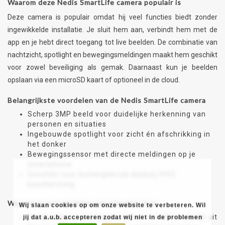
Waarom deze Nedis SmartLife camera populair is
Deze camera is populair omdat hij veel functies biedt zonder
ingewikkelde installatie. Je sluit hem aan, verbindt hem met de
app en je hebt direct toegang tot live beelden. De combinatie van
nachtzicht, spotlight en bewegingsmeldingen maakt hem geschikt
voor zowel beveiliging als gemak. Daarnaast kun je beelden
opslaan via een microSD kaart of optioneel in de cloud.
Belangrijkste voordelen van de Nedis SmartLife camera
Scherp 3MP beeld voor duidelijke herkenning van
personen en situaties
Ingebouwde spotlight voor zicht én afschrikking in
het donker
Bewegingssensor met directe meldingen op je
smartphone
Geschikt voor buitengebruik dankzij IP65
bescherming
Waarom kopen bij Helmonds Handels Huis
Wij slaan cookies op om onze website te verbeteren. Wil
Eerlijk advies – wij leggen je het verschil duidelijk uit
jij dat a.u.b. accepteren zodat wij niet in de problemen