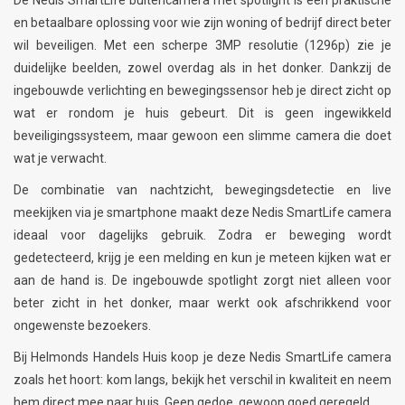
De Nedis SmartLife buitencamera met spotlight is een praktische
en betaalbare oplossing voor wie zijn woning of bedrijf direct beter
wil beveiligen. Met een scherpe 3MP resolutie (1296p) zie je
duidelijke beelden, zowel overdag als in het donker. Dankzij de
ingebouwde verlichting en bewegingssensor heb je direct zicht op
wat er rondom je huis gebeurt. Dit is geen ingewikkeld
beveiligingssysteem, maar gewoon een slimme camera die doet
wat je verwacht.
De combinatie van nachtzicht, bewegingsdetectie en live
meekijken via je smartphone maakt deze Nedis SmartLife camera
ideaal voor dagelijks gebruik. Zodra er beweging wordt
gedetecteerd, krijg je een melding en kun je meteen kijken wat er
aan de hand is. De ingebouwde spotlight zorgt niet alleen voor
beter zicht in het donker, maar werkt ook afschrikkend voor
ongewenste bezoekers.
Bij Helmonds Handels Huis koop je deze Nedis SmartLife camera
zoals het hoort: kom langs, bekijk het verschil in kwaliteit en neem
hem direct mee naar huis. Geen gedoe, gewoon goed geregeld.