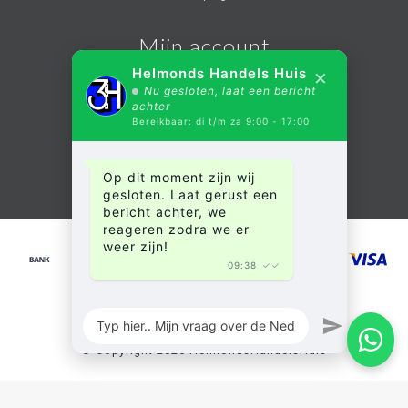
Mijn account
×
Helmonds Handels Huis
Nu gesloten, laat een bericht
Account informatie
achter
Bereikbaar: di t/m za 9:00 - 17:00
Mijn bestellingen
Mijn verlanglijst
Op dit moment zijn wij
Alle producten
gesloten. Laat gerust een
bericht achter, we
reageren zodra we er
weer zijn!
09:38
✓✓
© Copyright 2026 HelmondsHandelsHuis