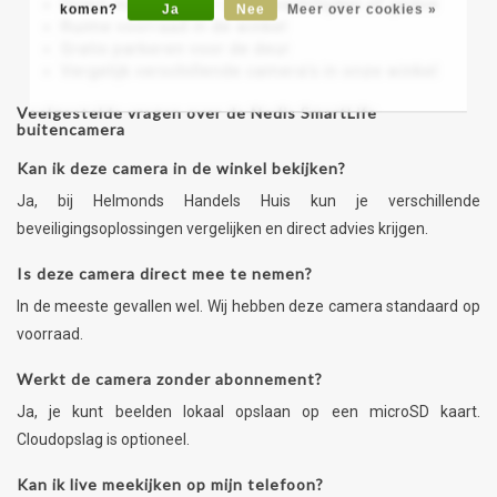
Direct meenemen – geen wachttijden of gedoe
komen?
Ja
Nee
Meer over cookies »
Ruime voorraad in de winkel
Gratis parkeren voor de deur
Vergelijk verschillende camera’s in onze winkel
Veelgestelde vragen over de Nedis SmartLife
buitencamera
Kan ik deze camera in de winkel bekijken?
Ja, bij Helmonds Handels Huis kun je verschillende
beveiligingsoplossingen vergelijken en direct advies krijgen.
Is deze camera direct mee te nemen?
In de meeste gevallen wel. Wij hebben deze camera standaard op
voorraad.
Werkt de camera zonder abonnement?
Ja, je kunt beelden lokaal opslaan op een microSD kaart.
Cloudopslag is optioneel.
Kan ik live meekijken op mijn telefoon?