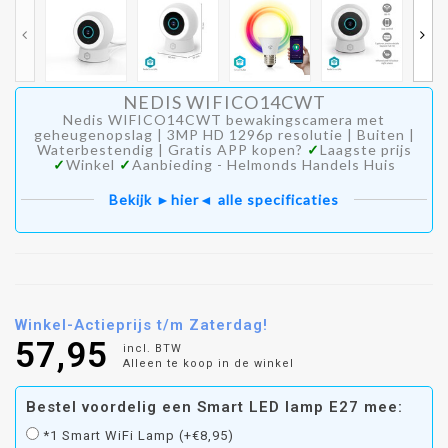
NEDIS WIFICO14CWT
Nedis WIFICO14CWT bewakingscamera met
geheugenopslag | 3MP HD 1296p resolutie | Buiten |
Waterbestendig | Gratis APP kopen?
✓
Laagste prijs
✓
Winkel
✓
Aanbieding - Helmonds Handels Huis
Bekijk ►hier◄ alle specificaties
Winkel-Actieprijs t/m Zaterdag!
57,95
incl. BTW
Alleen te koop in de winkel
Bestel voordelig een Smart LED lamp E27 mee:
*1 Smart WiFi Lamp (+€8,95)