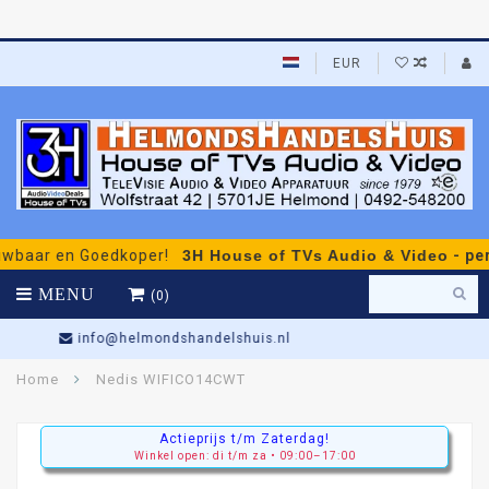
EUR
 en Goedkoper!
3H House of TVs Audio & Video
- persoonli
MENU
(0)
Gratis Persoonlijk Advies
Home
Nedis WIFICO14CWT
Actieprijs t/m Zaterdag!
Winkel open: di t/m za • 09:00–17:00