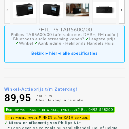
PHILIPS TAR5600/00
Philips TAR5600/00 tafelradio met DAB+, FM radio |
Bluetooth audio streaming kopen?
✓
Laagste prijs
✓
Winkel
✓
Aanbieding - Helmonds Handels Huis
Bekijk ►hier◄ alle specificaties
Winkel-Actieprijs t/m Zaterdag!
89,95
incl. BTW
Alleen te koop in de winkel
Echt op voorraad in de winkel, twijfel je? Bel 0492-548200
In de winkel kun je PINNEN en/of CASH betalen.
✓
Nieuw en afkomstig van Philips NL*
* Loop geen risico zoals bij parallelhandel, Bol of België.