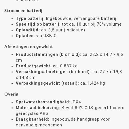
Stroom en batterij
Type batterij:
Ingebouwde, vervangbare batterij
Speeltijd op batterij:
tot ca. 10 uur bij 70% volume
Oplaadtijd:
ca. 3,5 uur (indicatie)
Opladen:
via USB-C
Afmetingen en gewicht
Productafmetingen (b x h x d):
ca. 22,2 x 14,7 x 9,6
cm
Productgewicht:
ca. 0,887 kg
Verpakkingsafmetingen (b x h x d):
ca. 27,7 x 19,8
x 14,8 cm
Verpakkingsgewicht (totaal):
ca. 1,424 kg
Overig
Spatwaterbestendigheid:
IPX4
Materiaal behuizing:
Bevat 80% GRS-gecertificeerd
gerecycled ABS
Draagbaarheid:
Ingebouwde handgreep voor
eenvoudig meenemen