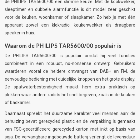
de PHILIPS TAR5600/00 een slimme keuze. Met de kookwekker,
sleeptimer en dubbele alarmfunctie is dit model zeer geschikt
voor de keuken, woonkamer of slaapkamer. Zo heb je met één
apparaat zowel een klokradio, keukenwekker als draagbare
speaker in huis.
Waarom de PHILIPS TAR5600/00 populair is
De PHILIPS TAR5600/00 is populair omdat hij veel functies
combineert in een robuust, no-nonsense ontwerp. Gebruikers
waarderen vooral de heldere ontvangst van DAB+ en FM, de
eenvoudige bediening met duidelijke knoppen en het grote display.
De spatwaterbestendigheid maakt hem extra praktisch op
plekken waar andere radio’s het snel begeven, zoals in de keuken
of badkamer.
Daarnaast spreekt het duurzame karakter veel mensen aan: de
behuizing bevat gerecycled plastic en de verpakking is gemaakt
van FSC-gecertificeerd gerecycled karton met inkt op basis van
soja. De vervangbare ingebouwde batterij verlengt de levensduur