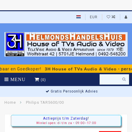
EUR
 Goedkoper!
3H House of TVs Audio & Video
- persoonlijk 
MENU
(0)
Gratis Persoonlijk Advies
Home
Philips TAR5600/00
Actieprijs t/m Zaterdag!
Winkel open: di t/m za • 09:00–17:00