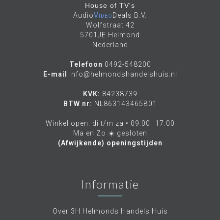
House of TV's
Audio
Video
Deals B.V.
Wolfstraat 42
5701JE Helmond
Nederland
Telefoon
0492-548200
E-mail
info@helmondshandelshuis.nl
KVK:
84238739
BTW nr:
NL863143465B01
Winkel open: di t/m za • 09:00–17:00
Ma en Zo ☀️ gesloten
(Afwijkende) openingstijden
Informatie
Over 3H Helmonds Handels Huis