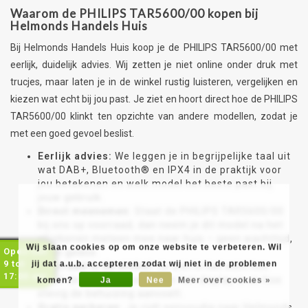
Waarom de PHILIPS TAR5600/00 kopen bij
Helmonds Handels Huis
Bij Helmonds Handels Huis koop je de PHILIPS TAR5600/00 met
eerlijk, duidelijk advies. Wij zetten je niet online onder druk met
trucjes, maar laten je in de winkel rustig luisteren, vergelijken en
kiezen wat echt bij jou past. Je ziet en hoort direct hoe de PHILIPS
TAR5600/00 klinkt ten opzichte van andere modellen, zodat je
met een goed gevoel beslist.
Eerlijk advies:
We leggen je in begrijpelijke taal uit
wat DAB+, Bluetooth® en IPX4 in de praktijk voor
jou betekenen en welk model het beste past bij
jouw gebruik.
Direct meenemen:
Staat de PHILIPS TAR5600/00
bij ons op voorraad, dan neem je dit model na het
afrekenen meteen mee naar huis – geen wachttijd,
Wij slaan cookies op om onze website te verbeteren. Wil
Open van
geen gedoe.
9 tot
jij dat a.u.b. accepteren zodat wij niet in de problemen
Voorraad in de winkel:
Je ziet in het echt hoe
17:00 uur
groot de radio is, hoe helder het display is en hoe
komen?
Ja
Nee
Meer over cookies »
stevig de behuizing aanvoelt.
Gratis parkeren:
Je rijdt eenvoudig naar Helmonds