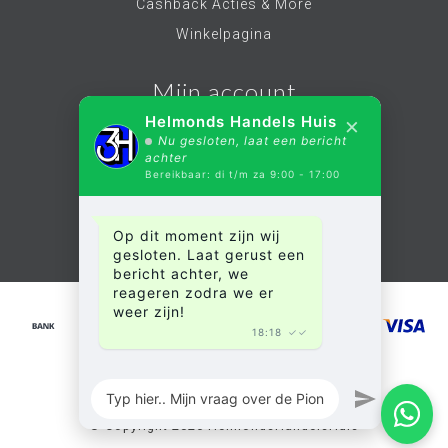
Cashback Acties & More
Winkelpagina
Mijn account
×
Helmonds Handels Huis
Nu gesloten, laat een bericht
Account informatie
achter
Bereikbaar: di t/m za 9:00 - 17:00
Mijn bestellingen
Mijn verlanglijst
Op dit moment zijn wij
Alle producten
gesloten. Laat gerust een
bericht achter, we
reageren zodra we er
weer zijn!
18:18
✓✓
© Copyright 2026 HelmondsHandelsHuis