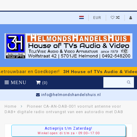
EUR
rouwbaar en Goedkoper!
3H House of TVs Audio & Video
- p
MENU
(0)
info@helmondshandelshuis.nl
Home
Pioneer CA-AN-DAB-001 voorruit antenne voor
DAB+ digitale radio ontvangst van een autoradio met DAB
Actieprijs t/m Zaterdag!
Winkel open: di t/m za • 09:00–17:00