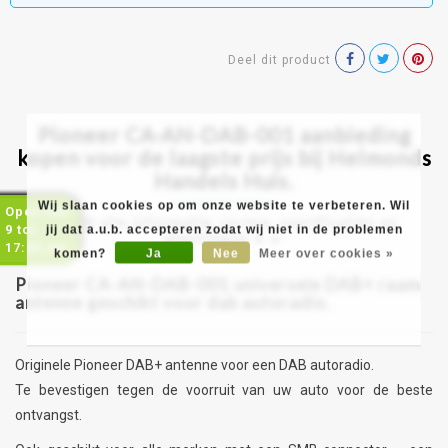
Deel dit product
Pioneer CA-AN-DAB-001 aanbieding
kopen voor de laagste prijs bij Helmonds
Handels Huis.
Wij slaan cookies op om onze website te verbeteren. Wil
Open van
Bekijk alle informatie, review, specificaties en
9 tot
jij dat a.u.b. accepteren zodat wij niet in de problemen
afmetingen ►
►
17:00 uur
komen?
Ja
Nee
Meer over cookies »
Pioneer CA-AN-DAB-001 universele DAB+ raam
antenne geschikt voor dab autoradio.
Originele Pioneer DAB+ antenne voor een DAB autoradio.
Te bevestigen tegen de voorruit van uw auto voor de beste
ontvangst.