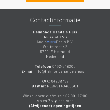
Contactinformatie
Helmonds Handels Huis
House of TV's
Audio
Video
Deals B.V.
Wolfstraat 42
5701JE Helmond
Nederland
Telefoon
0492-548200
E-mail
info@helmondshandelshuis.nl
KVK:
84238739
BTW nr:
NL863143465B01
Winkel open: di t/m za • 09:00–17:00
Ma en Zo ☀️ gesloten
(Afwijkende) openingstijden