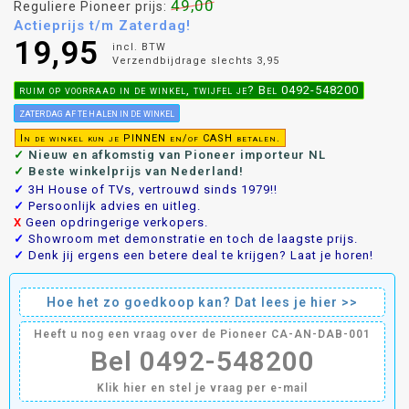
49,00
Reguliere Pioneer prijs:
Actieprijs t/m Zaterdag!
19,95
incl. BTW
Verzendbijdrage slechts 3,95
ruim op voorraad in de winkel, twijfel je? Bel 0492-548200
Zaterdag af te halen in de winkel
In de winkel kun je PINNEN en/of CASH betalen.
✓
Nieuw en afkomstig van Pioneer importeur NL
✓
Beste winkelprijs van Nederland!
✓
3H House of TVs, vertrouwd sinds 1979!!
✓
Persoonlijk advies en uitleg.
X
Geen opdringerige verkopers.
✓
Showroom met demonstratie en toch de laagste prijs.
✓
Denk jij ergens een betere deal te krijgen? Laat je horen!
Hoe het zo goedkoop kan? Dat lees je hier >>
Heeft u nog een vraag over de Pioneer CA-AN-DAB-001
Bel 0492-548200
Klik hier en stel je vraag per e-mail