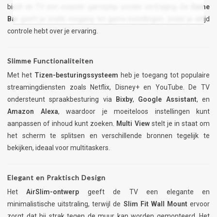
biedt de TV een soepele gameplay zonder vertraging. De
Game
Bar
geeft je snelle toegang tot game-instellingen, zodat je altijd
controle hebt over je ervaring.
Slimme Functionaliteiten
Met het
Tizen-besturingssysteem
heb je toegang tot populaire
streamingdiensten zoals Netflix, Disney+ en YouTube. De TV
ondersteunt spraakbesturing via
Bixby
,
Google Assistant
, en
Amazon Alexa
, waardoor je moeiteloos instellingen kunt
aanpassen of inhoud kunt zoeken.
Multi View
stelt je in staat om
het scherm te splitsen en verschillende bronnen tegelijk te
bekijken, ideaal voor multitaskers.
Elegant en Praktisch Design
Het
AirSlim-ontwerp
geeft de TV een elegante en
minimalistische uitstraling, terwijl de
Slim Fit Wall Mount
ervoor
zorgt dat hij strak tegen de muur kan worden gemonteerd. Het