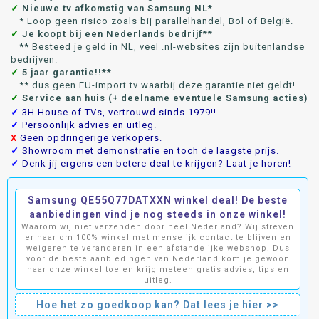
✓
Nieuwe tv afkomstig van Samsung NL*
* Loop geen risico zoals bij parallelhandel, Bol of België.
✓
Je koopt bij een Nederlands bedrijf**
** Besteed je geld in NL, veel .nl-websites zijn buitenlandse
bedrijven.
✓
5 jaar garantie!!**
** dus geen EU-import tv waarbij deze garantie niet geldt!
✓
Service aan huis (+ deelname eventuele Samsung acties)
✓
3H House of TVs, vertrouwd sinds 1979!!
✓
Persoonlijk advies en uitleg.
X
Geen opdringerige verkopers.
✓
Showroom met demonstratie en toch de laagste prijs.
✓
Denk jij ergens een betere deal te krijgen? Laat je horen!
Samsung QE55Q77DATXXN winkel deal! De beste
aanbiedingen vind je nog steeds in onze winkel!
Waarom wij niet verzenden door heel Nederland? Wij streven
er naar om 100% winkel met menselijk contact te blijven en
weigeren te veranderen in een afstandelijke webshop. Dus
voor de beste aanbiedingen van Nederland kom je gewoon
naar onze winkel toe en krijg meteen gratis advies, tips en
uitleg.
Hoe het zo goedkoop kan? Dat lees je hier >>