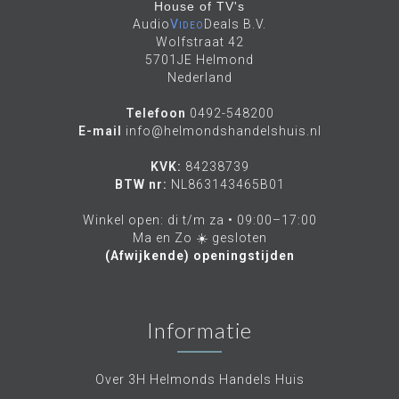
House of TV's
Audio
Video
Deals B.V.
Wolfstraat 42
5701JE Helmond
Nederland
Telefoon
0492-548200
E-mail
info@helmondshandelshuis.nl
KVK:
84238739
BTW nr:
NL863143465B01
Winkel open: di t/m za • 09:00–17:00
Ma en Zo ☀️ gesloten
(Afwijkende) openingstijden
Informatie
Over 3H Helmonds Handels Huis