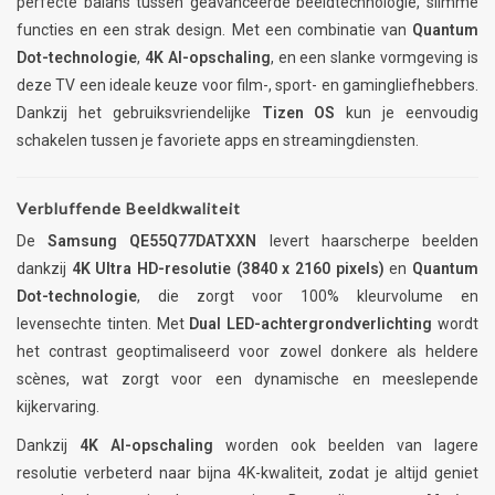
perfecte balans tussen geavanceerde beeldtechnologie, slimme
functies en een strak design. Met een combinatie van
Quantum
Dot-technologie
,
4K AI-opschaling
, en een slanke vormgeving is
deze TV een ideale keuze voor film-, sport- en gamingliefhebbers.
Dankzij het gebruiksvriendelijke
Tizen OS
kun je eenvoudig
schakelen tussen je favoriete apps en streamingdiensten.
Verbluffende Beeldkwaliteit
De
Samsung QE55Q77DATXXN
levert haarscherpe beelden
dankzij
4K Ultra HD-resolutie (3840 x 2160 pixels)
en
Quantum
Dot-technologie
, die zorgt voor 100% kleurvolume en
levensechte tinten. Met
Dual LED-achtergrondverlichting
wordt
het contrast geoptimaliseerd voor zowel donkere als heldere
scènes, wat zorgt voor een dynamische en meeslepende
kijkervaring.
Dankzij
4K AI-opschaling
worden ook beelden van lagere
resolutie verbeterd naar bijna 4K-kwaliteit, zodat je altijd geniet