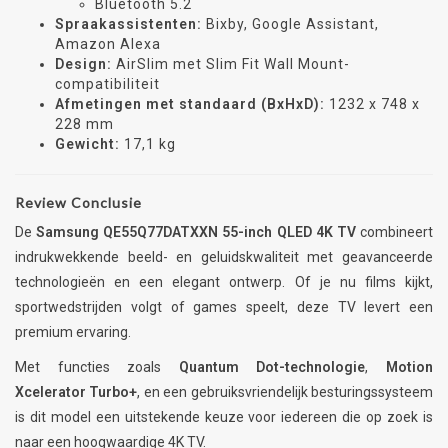
Bluetooth 5.2
Spraakassistenten:
Bixby, Google Assistant,
Amazon Alexa
Design:
AirSlim met Slim Fit Wall Mount-
compatibiliteit
Afmetingen met standaard (BxHxD):
1232 x 748 x
228 mm
Gewicht:
17,1 kg
Review Conclusie
De
Samsung QE55Q77DATXXN 55-inch QLED 4K TV
combineert
indrukwekkende beeld- en geluidskwaliteit met geavanceerde
technologieën en een elegant ontwerp. Of je nu films kijkt,
sportwedstrijden volgt of games speelt, deze TV levert een
premium ervaring.
Met functies zoals
Quantum Dot-technologie
,
Motion
Xcelerator Turbo+
, en een gebruiksvriendelijk besturingssysteem
is dit model een uitstekende keuze voor iedereen die op zoek is
naar een hoogwaardige 4K TV.