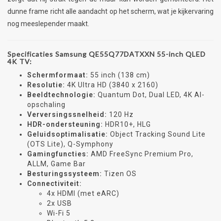
dunne frame richt alle aandacht op het scherm, wat je kijkervaring
nog meeslepender maakt.
Specificaties Samsung QE55Q77DATXXN 55-inch QLED
4K TV:
Schermformaat:
55 inch (138 cm)
Resolutie:
4K Ultra HD (3840 x 2160)
Beeldtechnologie:
Quantum Dot, Dual LED, 4K AI-
opschaling
Verversingssnelheid:
120 Hz
HDR-ondersteuning:
HDR10+, HLG
Geluidsoptimalisatie:
Object Tracking Sound Lite
(OTS Lite), Q-Symphony
Gamingfuncties:
AMD FreeSync Premium Pro,
ALLM, Game Bar
Besturingssysteem:
Tizen OS
Connectiviteit:
4x HDMI (met eARC)
2x USB
Wi-Fi 5