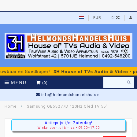
EUR
r en Goedkoper!
3H House of TVs Audio & Video
- persoon
MENU
(0)
Gratis Persoonlijk Advies
Home
Samsung QE55Q77D 120Hz Qled TV 55"
Actieprijs t/m Zaterdag!
Winkel open: di t/m za • 09:00–17:00