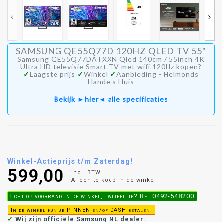
SAMSUNG QE55Q77D 120HZ QLED TV 55"
Samsung QE55Q77DATXXN Qled 140cm / 55inch 4K
Ultra HD televisie Smart TV met wifi 120Hz kopen?
✓
Laagste prijs
✓
Winkel
✓
Aanbieding - Helmonds
Handels Huis
Bekijk ►hier◄ alle specificaties
Winkel-Actieprijs t/m Zaterdag!
599,00
incl. BTW
Alleen te koop in de winkel
Echt op voorraad in de winkel, twijfel je? Bel 0492-548200
In de winkel kun je PINNEN en/of CASH betalen.
✓
Wij zijn officiële Samsung NL dealer.