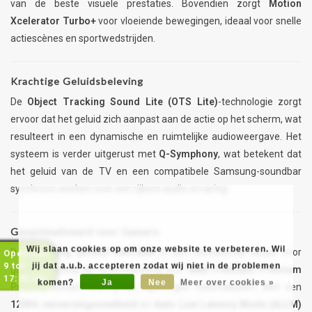
van de beste visuele prestaties. Bovendien zorgt
Motion
Xcelerator Turbo+
voor vloeiende bewegingen, ideaal voor snelle
actiescènes en sportwedstrijden.
Krachtige Geluidsbeleving
De
Object Tracking Sound Lite (OTS Lite)
-technologie zorgt
ervoor dat het geluid zich aanpast aan de actie op het scherm, wat
resulteert in een dynamische en ruimtelijke audioweergave. Het
systeem is verder uitgerust met
Q-Symphony
, wat betekent dat
het geluid van de TV en een compatibele Samsung-soundbar
synchroon werken voor een rijkere audio-ervaring.
Geoptimaliseerd voor Gamers
Wij slaan cookies op om onze website te verbeteren. Wil
De
Samsung QE55Q77DATXXN
is een uitstekende keuze voor
Open van
9 tot
jij dat a.u.b. accepteren zodat wij niet in de problemen
gamers dankzij de ondersteuning voor
AMD FreeSync Premium
17:00 uur
komen?
Ja
Nee
Meer over cookies »
Pro
, die screen tearing en haperingen minimaliseert. Met een
120Hz verversingssnelheid
en
Auto Low Latency Mode (ALLM)