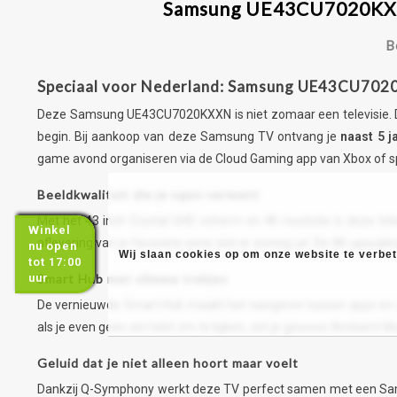
Samsung UE43CU7020KXXN 
B
Speciaal voor Nederland: Samsung UE43CU7020
Deze Samsung UE43CU7020KXXN is niet zomaar een televisie. 
begin. Bij aankoop van deze Samsung TV ontvang je
naast 5 j
game avond organiseren via de Cloud Gaming app van Xbox of spor
Beeldkwaliteit die je ogen verwent
Met het 43 inch Crystal UHD scherm en 4K resolutie is deze tele
Winkel
aflevering van je favoriete serie ziet er zonnig uit. De 4K-upscal
nu open
Wij slaan cookies op om onze website te verbete
tot 17:00
uur
Smart Hub met slimme trekjes
De vernieuwde Smart Hub maakt het navigeren tussen apps en con
als je even geen zin hebt om te kijken, zet je gewoon Ambient Mode
Geluid dat je niet alleen hoort maar voelt
Dankzij Q-Symphony werkt deze TV perfect samen met een Samsu