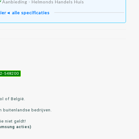
✓
Aanbieding - Helmonds Handels Huis
ier◄ alle specificaties
492-548200
l of België.
n buitenlandse bedrijven.
e niet geldt!
amsung acties)