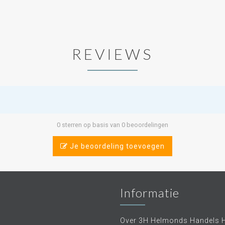
REVIEWS
0 sterren op basis van 0 beoordelingen
Je beoordeling toevoegen
Informatie
Over 3H Helmonds Handels 