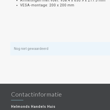
Afmetingen met voet: 958.4 x 630.9 x 217.5 mm
VESA-montage: 200 x 200 mm
Nog niet gewaardeerd
Contactinformatie
Helmonds Handels Huis