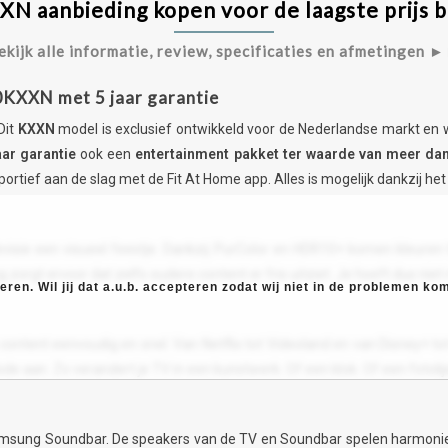
aanbieding kopen voor de laagste prijs bi
ekijk alle informatie, review, specificaties en afmetingen ►
KXXN met 5 jaar garantie
Dit
KXXN
model is exclusief ontwikkeld voor de Nederlandse markt en 
aar garantie
ook een
entertainment pakket ter waarde van meer da
tief aan de slag met de Fit At Home app. Alles is mogelijk dankzij het
visie een visueel feestje. Dankzij PurColor en HDR10+ komen kleuren t
ing zorgt ervoor dat zelfs oudere content er fris uitziet. Je hoeft dus ni
ren. Wil jij dat a.u.b. accepteren zodat wij niet in de problemen k
tent eenvoudig en snel. Van Netflix tot Videoland en van Disney+ tot
 aan. Zo verandert je TV in een kunstwerk. Of een klok. Of een fotolijst.
ng Soundbar. De speakers van de TV en Soundbar spelen harmonieus sam