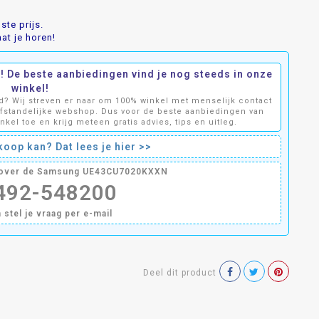
te prijs.
at je horen!
De beste aanbiedingen vind je nog steeds in onze
winkel!
? Wij streven er naar om 100% winkel met menselijk contact
afstandelijke webshop. Dus voor de beste aanbiedingen van
el toe en krijg meteen gratis advies, tips en uitleg.
oop kan? Dat lees je hier >>
g over de Samsung UE43CU7020KXXN
0492-548200
n stel je vraag per e-mail
Deel dit product