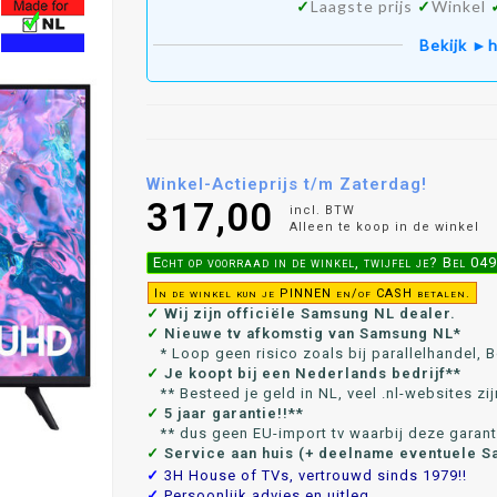
✓
Laagste prijs
✓
Winkel
Bekijk ►h
Winkel-Actieprijs t/m Zaterdag!
317,00
incl. BTW
Alleen te koop in de winkel
Echt op voorraad in de winkel, twijfel je? Bel 0
In de winkel kun je PINNEN en/of CASH betalen.
✓
Wij zijn officiële Samsung NL dealer.
✓
Nieuwe tv afkomstig van Samsung NL*
* Loop geen risico zoals bij parallelhandel, Bo
✓
Je koopt bij een Nederlands bedrijf**
** Besteed je geld in NL, veel .nl-websites zij
✓
5 jaar garantie!!**
** dus geen EU-import tv waarbij deze garanti
✓
Service aan huis (+ deelname eventuele S
✓
3H House of TVs, vertrouwd sinds 1979!!
✓
Persoonlijk advies en uitleg.