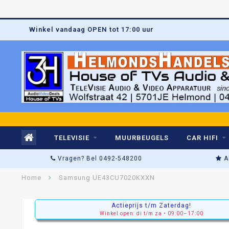
Winkel vandaag OPEN tot 17:00 uur
TELEVISIE
MUURBEUGELS
CAR HIFI
Vragen? Bel 0492-548200
A
Home
Samsung UE43CU7020KXXN
Actieprijs t/m Zaterdag!
Winkel open: di t/m za • 09:00–17:00