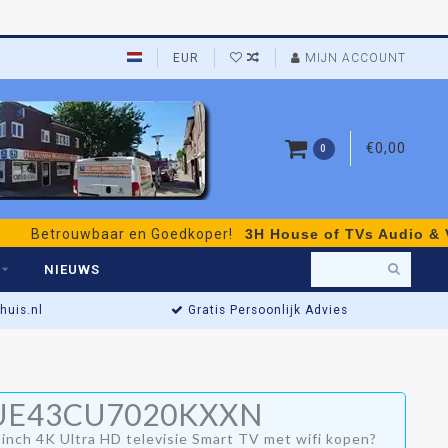
EUR
MIJN ACCOUNT
€0,00
0
ouwbaar en Goedkoper!
3H House of TVs Audio & Video
- pe
NIEUWS
uis.nl
Gratis Persoonlijk Advies
Actieprijs t/m Za
UE43CU7020KXXN
00
Winkel open: di t/m za •
h 4K Ultra HD televisie Smart TV met wifi kopen?