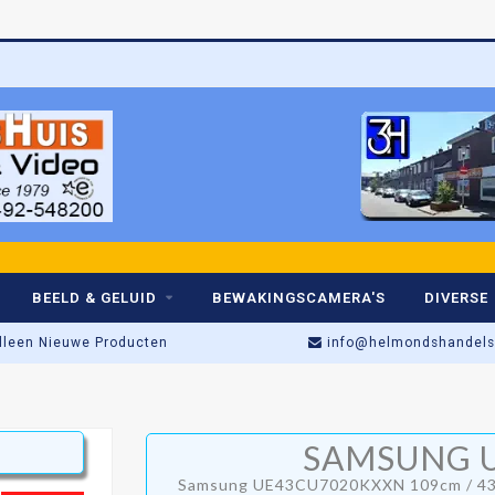
Betr
BEELD & GELUID
BEWAKINGSCAMERA'S
DIVERSE
lleen Nieuwe Producten
info@helmondshandelsh
Actieprijs t/m Zaterdag!
SAMSUNG 
Winkel open: di t/m za • 09:00–17:
Samsung UE43CU7020KXXN 109cm / 43inc