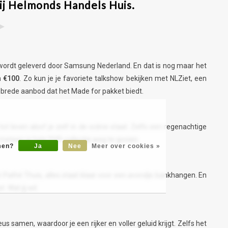
j Helmonds Handels Huis.
►
wordt geleverd door Samsung Nederland. En dat is nog maar het
n €100
. Zo kun je je favoriete talkshow bekijken met NLZiet, een
 brede aanbod dat het Made for pakket biedt.
ot leven alsof je zelf in de scène staat. Zelfs een regenachtige
et meteen je hele DVD-collectie weg te gooien.
omen?
Ja
Nee
Meer over cookies »
 Pathé Thuis, alles staat klaar voor een avondje bankhangen. En
 Wat jij wil.
en, waardoor je een rijker en voller geluid krijgt. Zelfs het