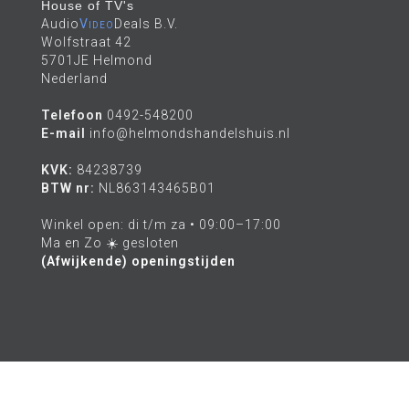
House of TV's
Audio
Video
Deals B.V.
Wolfstraat 42
5701JE Helmond
Nederland
Telefoon
0492-548200
E-mail
info@helmondshandelshuis.nl
KVK:
84238739
BTW nr:
NL863143465B01
Winkel open: di t/m za • 09:00–17:00
Ma en Zo ☀️ gesloten
(Afwijkende) openingstijden