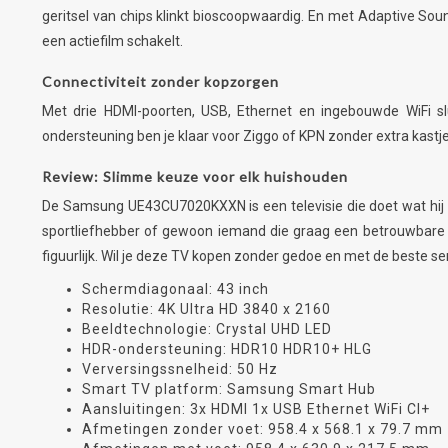
geritsel van chips klinkt bioscoopwaardig. En met Adaptive So
een actiefilm schakelt.
Connectiviteit zonder kopzorgen
Met drie HDMI-poorten, USB, Ethernet en ingebouwde WiFi slu
ondersteuning ben je klaar voor Ziggo of KPN zonder extra kastjes
Review: Slimme keuze voor elk huishouden
De Samsung UE43CU7020KXXN is een televisie die doet wat hij be
sportliefhebber of gewoon iemand die graag een betrouwbare TV 
figuurlijk. Wil je deze TV kopen zonder gedoe en met de beste se
Schermdiagonaal: 43 inch
Resolutie: 4K Ultra HD 3840 x 2160
Beeldtechnologie: Crystal UHD LED
HDR-ondersteuning: HDR10 HDR10+ HLG
Verversingssnelheid: 50 Hz
Smart TV platform: Samsung Smart Hub
Aansluitingen: 3x HDMI 1x USB Ethernet WiFi CI+
Afmetingen zonder voet: 958.4 x 568.1 x 79.7 mm