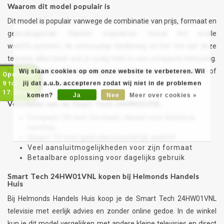
Waarom dit model populair is
Dit model is populair vanwege de combinatie van prijs, formaat en
gebruiksgemak. Klanten waarderen vooral het snelle
webOS‑systeem, de eenvoudige bediening en het feit dat deze
televisie alles biedt wat je nodig hebt in een compacte behuizing.
Het energieverbruik blijft laag en de tv is eenvoudig te plaatsen of
Wij slaan cookies op om onze website te verbeteren. Wil
Open van
9 tot
aan de muur te hangen.
jij dat a.u.b. accepteren zodat wij niet in de problemen
17:00 uur
komen?
Ja
Nee
Meer over cookies »
Voordelen van de Smart Tech 24HW01VNL
Compact 24 inch formaat, ideaal voor kleinere
ruimtes
Smart TV met gebruiksvriendelijk webOS
Veel aansluitmogelijkheden voor zijn formaat
Betaalbare oplossing voor dagelijks gebruik
Smart Tech 24HW01VNL kopen bij Helmonds Handels
Huis
Bij Helmonds Handels Huis koop je de Smart Tech 24HW01VNL
televisie met eerlijk advies en zonder online gedoe. In de winkel
kun je dit model vergelijken met andere kleine televisies en direct