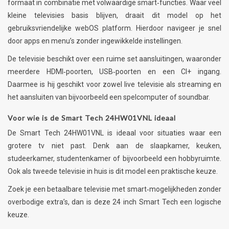
formaat in combinatie met volwaardige smart‑functies. Waar veel
kleine televisies basis blijven, draait dit model op het
gebruiksvriendelijke webOS platform. Hierdoor navigeer je snel
door apps en menu’s zonder ingewikkelde instellingen.
De televisie beschikt over een ruime set aansluitingen, waaronder
meerdere HDMI‑poorten, USB‑poorten en een CI+ ingang.
Daarmee is hij geschikt voor zowel live televisie als streaming en
het aansluiten van bijvoorbeeld een spelcomputer of soundbar.
Voor wie is de Smart Tech 24HW01VNL ideaal
De Smart Tech 24HW01VNL is ideaal voor situaties waar een
grotere tv niet past. Denk aan de slaapkamer, keuken,
studeerkamer, studentenkamer of bijvoorbeeld een hobbyruimte.
Ook als tweede televisie in huis is dit model een praktische keuze.
Zoek je een betaalbare televisie met smart‑mogelijkheden zonder
overbodige extra’s, dan is deze 24 inch Smart Tech een logische
keuze.