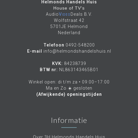
Helmonds Handels Huis
House of TV's
Audio
Video
Deals B.V.
Wolfstraat 42
5701JE Helmond
Nederland
Telefoon
0492-548200
E-mail
info@helmondshandelshuis.nl
KVK:
84238739
BTW nr:
NL863143465B01
Winkel open: di t/m za • 09:00–17:00
Ma en Zo ☀️ gesloten
(Afwijkende) openingstijden
Informatie
Over 3H Helmonds Handels Huis