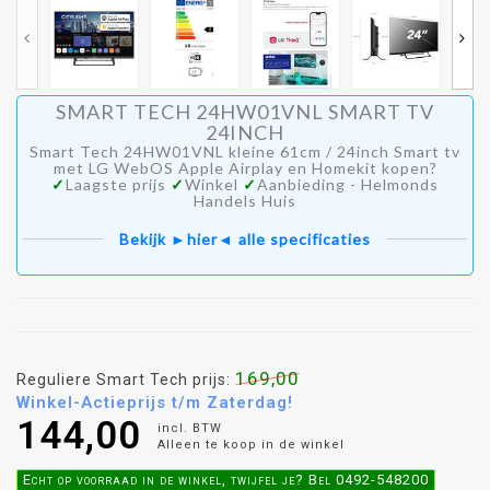
SMART TECH 24HW01VNL SMART TV
24INCH
Smart Tech 24HW01VNL kleine 61cm / 24inch Smart tv
met LG WebOS Apple Airplay en Homekit kopen?
✓
Laagste prijs
✓
Winkel
✓
Aanbieding - Helmonds
Handels Huis
Bekijk ►hier◄ alle specificaties
169,00
Reguliere Smart Tech prijs:
Winkel-Actieprijs t/m Zaterdag!
144,00
incl. BTW
Alleen te koop in de winkel
Echt op voorraad in de winkel, twijfel je? Bel 0492-548200