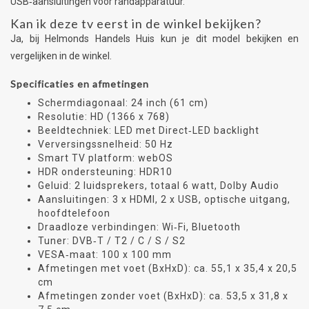
USB‑aansluitingen voor randapparatuur.
Kan ik deze tv eerst in de winkel bekijken?
Ja, bij Helmonds Handels Huis kun je dit model bekijken en
vergelijken in de winkel.
Specificaties en afmetingen
Schermdiagonaal: 24 inch (61 cm)
Resolutie: HD (1366 x 768)
Beeldtechniek: LED met Direct‑LED backlight
Verversingssnelheid: 50 Hz
Smart TV platform: webOS
HDR ondersteuning: HDR10
Geluid: 2 luidsprekers, totaal 6 watt, Dolby Audio
Aansluitingen: 3 x HDMI, 2 x USB, optische uitgang,
hoofdtelefoon
Draadloze verbindingen: Wi‑Fi, Bluetooth
Tuner: DVB‑T / T2 / C / S / S2
VESA‑maat: 100 x 100 mm
Afmetingen met voet (BxHxD): ca. 55,1 x 35,4 x 20,5
cm
Afmetingen zonder voet (BxHxD): ca. 53,5 x 31,8 x