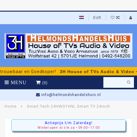
EUR
wbaar en Goedkoper!
3H House of TVs Audio & Video
- pers
MENU
(0)
nl
Gratis Persoonlijk Advies
Home
Smart Tech 24HW01VNL Smart TV 24inch
Actieprijs t/m Zaterdag!
Winkel open: di t/m za • 09:00–17:00