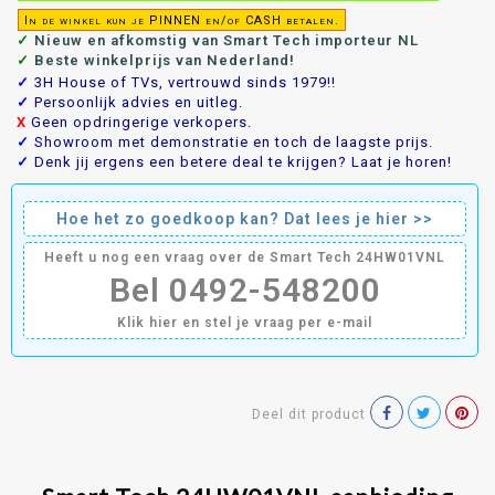
In de winkel kun je PINNEN en/of CASH betalen.
✓
Nieuw en afkomstig van Smart Tech importeur NL
✓
Beste winkelprijs van Nederland!
✓
3H House of TVs, vertrouwd sinds 1979!!
✓
Persoonlijk advies en uitleg.
X
Geen opdringerige verkopers.
✓
Showroom met demonstratie en toch de laagste prijs.
✓
Denk jij ergens een betere deal te krijgen? Laat je horen!
Hoe het zo goedkoop kan? Dat lees je hier >>
Heeft u nog een vraag over de Smart Tech 24HW01VNL
Bel 0492-548200
Klik hier en stel je vraag per e-mail
Deel dit product