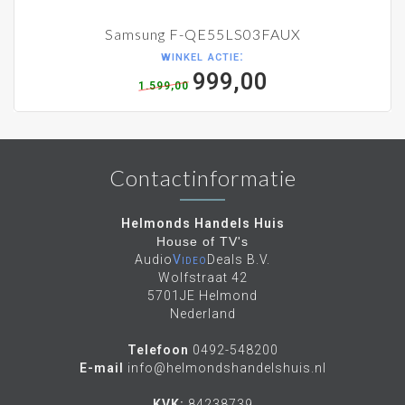
Samsung F-QE55LS03FAUX
winkel actie:
999,00
1.599,00
Contactinformatie
Helmonds Handels Huis
House of TV's
Audio
Video
Deals B.V.
Wolfstraat 42
5701JE Helmond
Nederland
Telefoon
0492-548200
E-mail
info@helmondshandelshuis.nl
KVK:
84238739