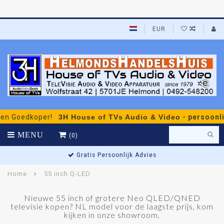
EUR
oedkoper!
3H House of TVs Audio & Video
- persoonlijk adv
MENU
(0)
Gratis Persoonlijk Advies
Home
55 inch Q-LED
Nieuwe 55 inch of grotere Neo QLED/QNED
televisie kopen? NL model voor de laagste prijs, kom
kijken in onze showroom.