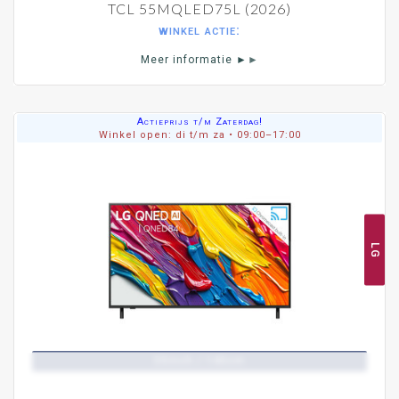
aangesloten op deze unit en deze tegelijk voor
TCL 55MQLED75L (2026)
de stroomvoorziening zorgt is er maar 1 enkel
winkel actie:
kabeltje wat naar de tv toe gaat. Dus kun je de tv
ophangen zonder dat je (stroom, HDMI of
Meer informatie ►
►
netwerk) kabels in de tv hoeft te stoppen.
VOORRAAD EN LEVERTIJD.
Actieprijs t/m Zaterdag!
De meeste QLED tv's zijn direct uit voorraad
Winkel open: di t/m za • 09:00–17:00
leverbaar. De grotere varianten nemen wij niet
standaard op voorraad maar zijn wel te bestellen
voor de beste prijs. Omdat wij onze Samsung
QLED tv's bij de Nederlandse importeur en
distributeurs kopen zijn praktisch alle modellen
binnen 24 uur leverbaar.
LG
MERKEN.
Wij zijn officieel QLED dealer van
SAMSUNG
. Alle
QLED tv's worden geleverd met 2 jaar garantie en
met service aan huis, beschikbaar gesteld door
de Samsung Nederlands.
55inch / 140cm
SHOWROOM.
Showroom - Aktie week