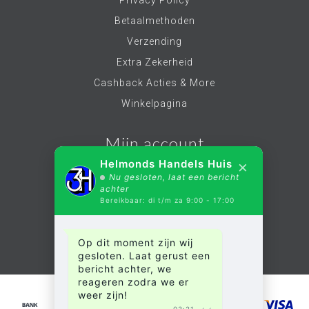
Privacy Policy
Betaalmethoden
Verzending
Extra Zekerheid
Cashback Acties & More
Winkelpagina
Mijn account
×
Helmonds Handels Huis
Nu gesloten, laat een bericht
Account informatie
achter
Bereikbaar: di t/m za 9:00 - 17:00
Mijn bestellingen
Mijn verlanglijst
Op dit moment zijn wij
Alle producten
gesloten. Laat gerust een
bericht achter, we
reageren zodra we er
weer zijn!