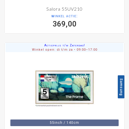
Salora 55UV210
winkel actie:
369,00
Actieprijs t/m Zaterdag!
Winkel open: di t/m za • 09:00–17:00
Samsung
55inch / 140cm